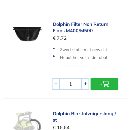
Dolphin Filter Non Return Flaps M400/M500
Dolphin Filter Non Return
Flaps M400/M500
€ 7,72
Zwart stofje met gewicht
Houdt het vuil in de robot
Aantal
-
+
Dolphin Bio stofzuigerslang / st
Dolphin Bio stofzuigerslang /
st
€ 16,64