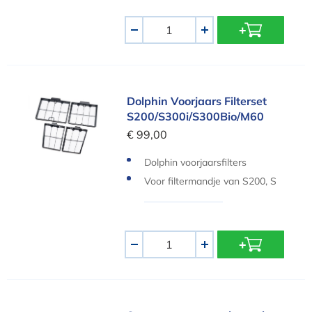
Aantal
-
+
Dolphin Voorjaars Filterset S200/S300i/S300Bio
Dolphin Voorjaars Filterset
S200/S300i/S300Bio/M60
€ 99,00
Dolphin voorjaarsfilters
Voor filtermandje van S200, S
300i, M600
Aantal
-
+
Super-vac vervangborstels Hayward