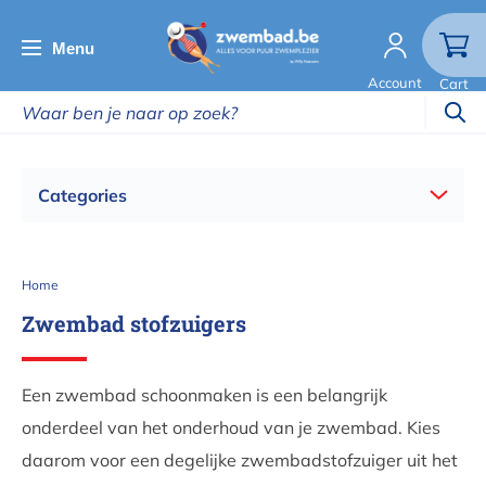
Overslaan
en
Menu
naar
Account
Cart
de
inhoud
gaan
Categories
Kruimelpad
Home
Zwembad stofzuigers
Een zwembad schoonmaken is een belangrijk
onderdeel van het onderhoud van je zwembad. Kies
daarom voor een degelijke zwembadstofzuiger uit het