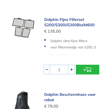
Dolphin Fijne Filterset S200/S300i/S300Bio/M60
Dolphin Fijne Filterset
S200/S300i/S300Bio/M600
€ 135,00
Dolphin ultra fijne filters
voor filtermandje van S200, S
300i en M600
Aantal
-
+
Dolphin Beschermhoes voor robot
Dolphin Beschermhoes voor
robot
€ 79,00