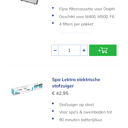
Fijne filtercassette voor Dolphi
n zwembadrobots
Geschikt voor M400, M500, F6
0 en Bio
4 filters per pakket
Aantal
-
+
Spa Lektra elektrische stofzuiger
Spa Lektra elektrische
stofzuiger
€ 42,95
Stofzuiger op steel
Voor spa's & zwembaden tot
10m³
90 minuten batterijduur