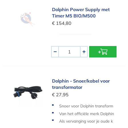
Dolphin Power Supply met Timer M5 BIO/M500
Dolphin Power Supply met
Timer M5 BIO/M500
€ 154,80
Aantal
-
+
Dolphin - Snoer/kabel voor transformator
Dolphin - Snoer/kabel voor
transformator
€ 27,95
Snoer voor Dolphin transform
ator
Van het officiële merk Dolphin
Als vervanging voor je oude k
abel