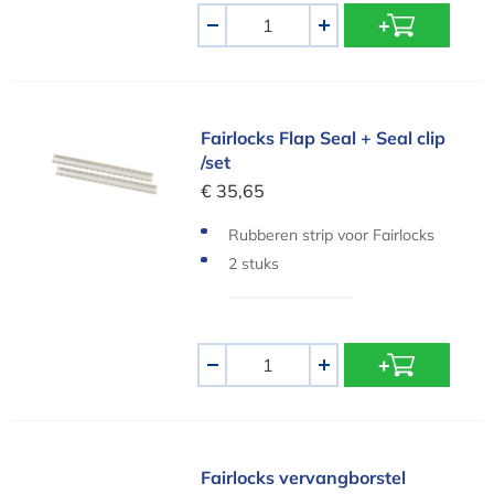
Aantal
-
+
Fairlocks Flap Seal + Seal clip /set
Fairlocks Flap Seal + Seal clip
/set
€ 35,65
Rubberen strip voor Fairlocks
stofzuiger
2 stuks
Aantal
-
+
Fairlocks vervangborstel
Fairlocks vervangborstel