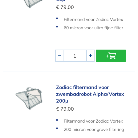
€ 79,00
Filtermand voor Zodiac Vortex
& Alpha
60 micron voor ultra fijne filter
ing
Aantal
-
+
Zodiac filtermand voor zwembadrobot Alpha/Vo
Zodiac filtermand voor
zwembadrobot Alpha/Vortex
200µ
€ 79,00
Filtermand voor Zodiac Vortex
& Alpha
200 micron voor grove filtering