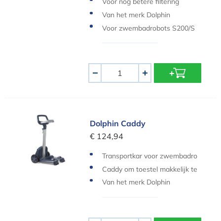
Voor nog betere filtering
Van het merk Dolphin
Voor zwembadrobots S200/S
300i/M600/M700
Aantal
-
+
Dolphin Caddy
Dolphin Caddy
€ 124,94
Transportkar voor zwembadro
bot
Caddy om toestel makkelijk te
verplaatsen en op te bergen
Van het merk Dolphin