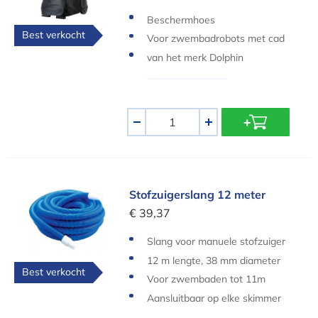
Beschermhoes
Best verkocht
Voor zwembadrobots met cad
dy
van het merk Dolphin
Aantal
-
+
Stofzuigerslang 12 meter
Stofzuigerslang 12 meter
€ 39,37
Slang voor manuele stofzuiger
s
12 m lengte, 38 mm diameter
Best verkocht
Voor zwembaden tot 11m
Aansluitbaar op elke skimmer