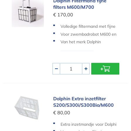
Dolphin Filtermand fijne
filters M600/M700
€ 170,00
Volledige filtermand met fijne
filters
Voor zwembadrobot M600 en
M700
Van het merk Dolphin
Aantal
-
+
Dolphin Extra inzetfilter S200/S300i/S300Bio/M
Dolphin Extra inzetfilter
S200/S300i/S300Bio/M600
€ 80,00
Extra inzetmandje voor Dolphi
n zwembadrobots