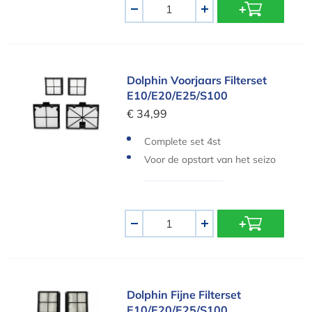
Aantal
-
+
Dolphin Voorjaars Filterset E10/E20/E25/S100
Dolphin Voorjaars Filterset
E10/E20/E25/S100
€ 34,99
Complete set 4st
Voor de opstart van het seizo
en
Aantal
-
+
Dolphin Fijne Filterset E10/E20/E25/S100
Dolphin Fijne Filterset
E10/E20/E25/S100