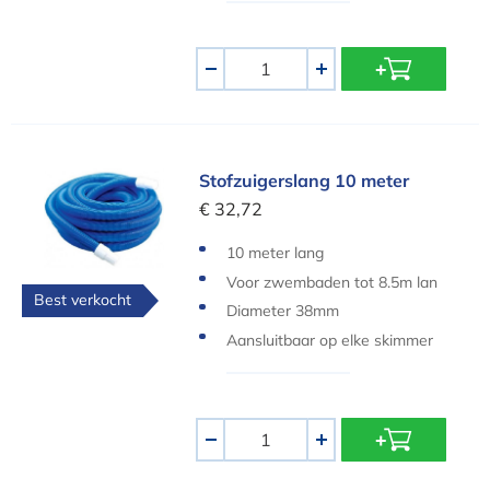
Aantal
-
+
Stofzuigerslang 10 meter
Stofzuigerslang 10 meter
€ 32,72
10 meter lang
Voor zwembaden tot 8.5m lan
Best verkocht
g
Diameter 38mm
Aansluitbaar op elke skimmer
Aantal
-
+