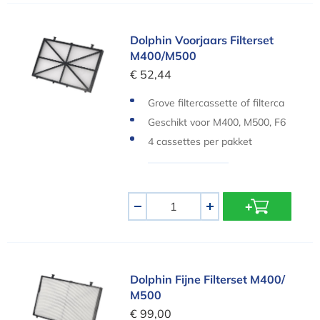
Dolphin Voorjaars Filterset M400/M500
Dolphin Voorjaars Filterset
M400/M500
€ 52,44
Grove filtercassette of filterca
rtridge voor Dolphin zwembad
Geschikt voor M400, M500, F6
robots
0 en Bio
4 cassettes per pakket
Aantal
-
+
Dolphin Fijne Filterset M400/ M500
Dolphin Fijne Filterset M400/
M500
€ 99,00