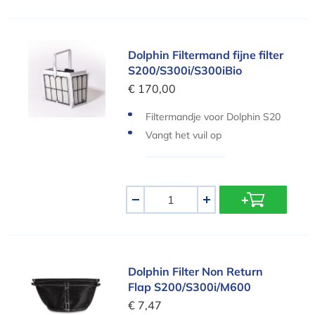
Dolphin Filtermand fijne filter S200/S300i/S300iB
Dolphin Filtermand fijne filter
S200/S300i/S300iBio
€ 170,00
Filtermandje voor Dolphin S20
0 en S300i
Vangt het vuil op
Aantal
-
+
Dolphin Filter Non Return Flap S200/S300i/M600
Dolphin Filter Non Return
Flap S200/S300i/M600
€ 7,47