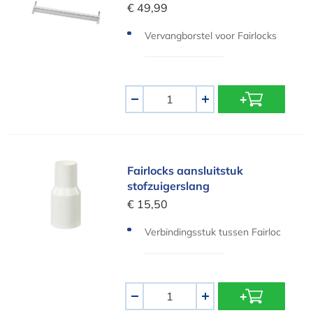
€ 49,99
Vervangborstel voor Fairlocks
zwembadstofzuiger
Aantal
-
+
Fairlocks aansluitstuk stofzuigerslang
Fairlocks aansluitstuk
stofzuigerslang
€ 15,50
Verbindingsstuk tussen Fairloc
ks en stofzuigerslang
Aantal
-
+