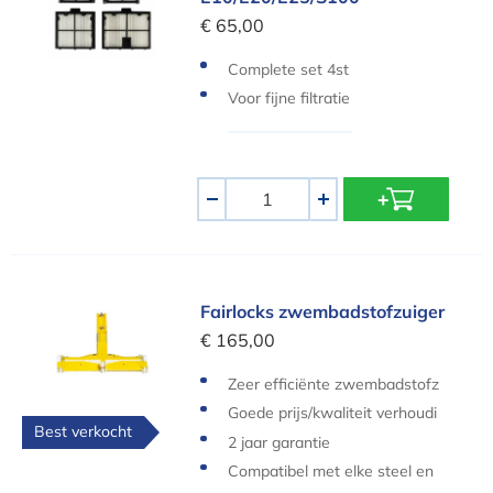
€ 65,00
Complete set 4st
Voor fijne filtratie
Aantal
-
+
Fairlocks zwembadstofzuiger
Fairlocks zwembadstofzuiger
€ 165,00
Zeer efficiënte zwembadstofz
uiger
Goede prijs/kwaliteit verhoudi
Best verkocht
ng
2 jaar garantie
Compatibel met elke steel en