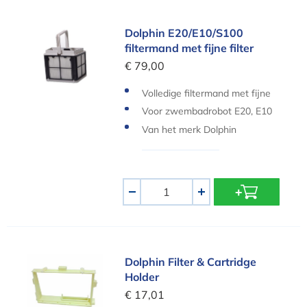
Dolphin E20/E10/S100 filtermand met fijne filter
Dolphin E20/E10/S100
filtermand met fijne filter
€ 79,00
Volledige filtermand met fijne
filters
Voor zwembadrobot E20, E10
en S100
Van het merk Dolphin
Aantal
-
+
Dolphin Filter & Cartridge Holder
Dolphin Filter & Cartridge
Holder
€ 17,01