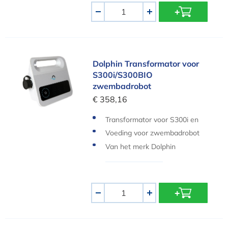
Aantal
-
+
Dolphin Transformator voor S300i/S300BIO zw
Dolphin Transformator voor
S300i/S300BIO
zwembadrobot
€ 358,16
Transformator voor S300i en
S300BIO
Voeding voor zwembadrobot
Van het merk Dolphin
Aantal
-
+