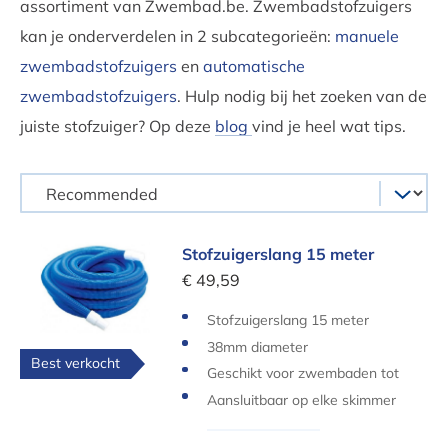
assortiment van Zwembad.be. Zwembadstofzuigers
kan je onderverdelen in 2 subcategorieën:
manuele
zwembadstofzuigers
en
automatische
zwembadstofzuigers
. Hulp nodig bij het zoeken van de
juiste stofzuiger? Op deze
blog
vind je heel wat tips.
Stofzuigerslang 15 meter
Stofzuigerslang 15 meter
€ 49,59
Stofzuigerslang 15 meter
38mm diameter
Best verkocht
Geschikt voor zwembaden tot
13m lang
Aansluitbaar op elke skimmer