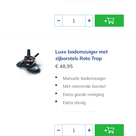
Aantal
-
+
Luxe bodemzuiger met zijborstels Roto Trap
Luxe bodemzuiger met
zijborstels Roto Trap
€ 48,95
Manuele bodemzuiger
Met roterende borstel
Extra goede reiniging
Extra stevig
Aantal
-
+