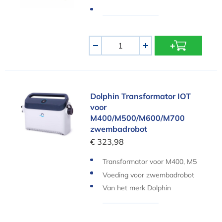
Aantal
-
+
Dolphin Transformator IOT voor M400/M500/M
Dolphin Transformator IOT
voor
M400/M500/M600/M700
zwembadrobot
€ 323,98
Transformator voor M400, M5
00, M600, M700
Voeding voor zwembadrobot
Van het merk Dolphin