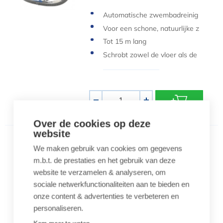
Automatische zwembadreinig
er
Voor een schone, natuurlijke z
wemvijver
Tot 15 m lang
Schrobt zowel de vloer als de
wanden
Aantal
-
+
Over de cookies op deze
website
Luxe vac 8-wielige bodemzuiger
We maken gebruik van cookies om gegevens
Luxe vac 8-wielige
m.b.t. de prestaties en het gebruik van deze
bodemzuiger
website te verzamelen & analyseren, om
€ 29,95
sociale netwerkfunctionaliteiten aan te bieden en
8-wielige zwembadstofzuiger
onze content & advertenties te verbeteren en
Luxe uitvoering, extra stevig
personaliseren.
Voor een grondige reiniging va