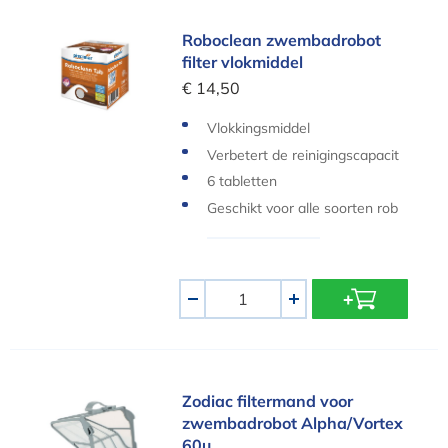
Roboclean zwembadrobot filter vlokmiddel
Roboclean zwembadrobot
filter vlokmiddel
€ 14,50
Vlokkingsmiddel
Verbetert de reinigingscapacit
eit van zwembadrobots
6 tabletten
Geschikt voor alle soorten rob
ots en filters (catridge en zak)
Aantal
-
+
Zodiac filtermand voor zwembadrobot Alpha/Vo
Zodiac filtermand voor
zwembadrobot Alpha/Vortex
60µ