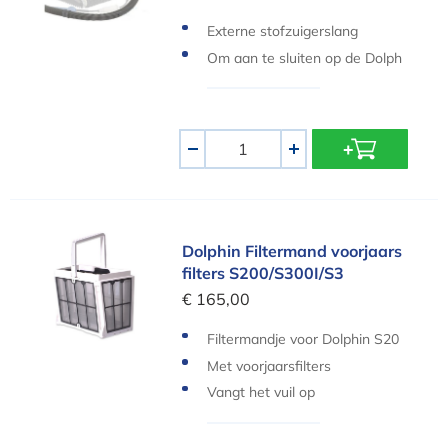
Externe stofzuigerslang
Om aan te sluiten op de Dolph
in BIO
Aantal
-
+
Dolphin Filtermand voorjaars filters S200/S300I/
Dolphin Filtermand voorjaars
filters S200/S300I/S3
€ 165,00
Filtermandje voor Dolphin S20
0 en S300i
Met voorjaarsfilters
Vangt het vuil op