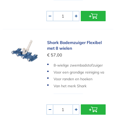
Aantal
-
+
Shark Bodemzuiger Flexibel met 8 wielen
Shark Bodemzuiger Flexibel
met 8 wielen
€ 57,00
8-wielige zwembadstofzuiger
Voor een grondige reiniging va
n je zwembad
Voor randen en hoeken
Van het merk Shark
Aantal
-
+