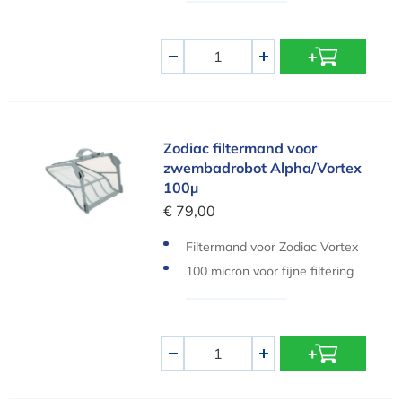
Aantal
-
+
Zodiac filtermand voor zwembadrobot Alpha/Vo
Zodiac filtermand voor
zwembadrobot Alpha/Vortex
100µ
€ 79,00
Filtermand voor Zodiac Vortex
& Alpha
100 micron voor fijne filtering
(standaard filter)
Aantal
-
+