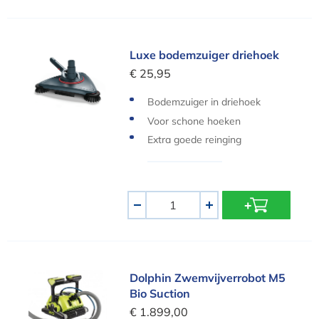
Luxe bodemzuiger driehoek
Luxe bodemzuiger driehoek
€ 25,95
Bodemzuiger in driehoek
Voor schone hoeken
Extra goede reinging
Aantal
-
+
Dolphin Zwemvijverrobot M5 Bio Suction
Dolphin Zwemvijverrobot M5
Bio Suction
€ 1.899,00