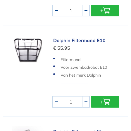
Aantal
-
+
Dolphin Filtermand E10
Dolphin Filtermand E10
€ 55,95
Filtermand
Voor zwembadrobot E10
Van het merk Dolphin
Aantal
-
+
Dolphin Filtermand fijne filters M600/M700