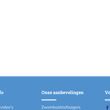
fo
Onze aanbevelingen
Vo
evideo's
Zwembadstofzuigers