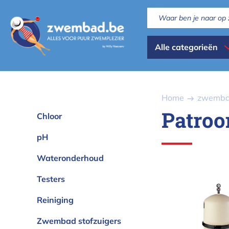
Overslaan
en
naar
Dispaly
de
Alle categorieën
inhoud
all
gaan
categories
Kruimelpad
Home
zwembad
Patroon
Chloor
pH
Wateronderhoud
Testers
Pentair pat
Reiniging
Zwembad stofzuigers