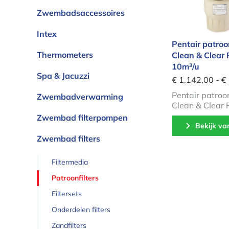
Zwembadsaccessoires
Intex
Pentair patroon
Thermometers
Clean & Clear 
10m³/u
Spa & Jacuzzi
€ 1.142,00 - €
Pentair patroon
Zwembadverwarming
Clean & Clear 
Zwembad filterpompen
Bekijk va
Zwembad filters
Filtermedia
Patroonfilters
Filtersets
Onderdelen filters
Zandfilters