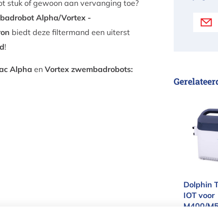
t stuk of gewoon aan vervanging toe?
badrobot Alpha/Vortex -
ron
biedt deze filtermand een uiterst
d
!
ac Alpha
en
Vortex zwembadrobots:
Gerelateer
Dolph
Dolphin 
IOT voor
M400/M5
0 zwemb