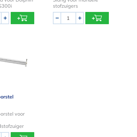
S300i
stofzuigers
Aantal
+
-
+
cks vervangborstel
orstel
orstel voor
tofzuiger