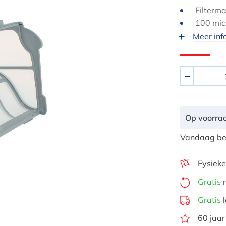
Filterm
100 micr
Meer inf
Aantal
-
Op voorra
Vandaag bes
Fysieke
Gratis
r
Gratis
l
60 jaar