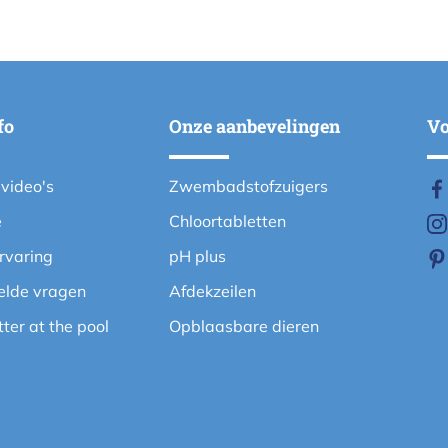
fo
Onze aanbevelingen
Vo
evideo's
Zwembadstofzuigers
e
Chloortabletten
ervaring
pH plus
elde vragen
Afdekzeilen
etter at the pool
Opblaasbare dieren