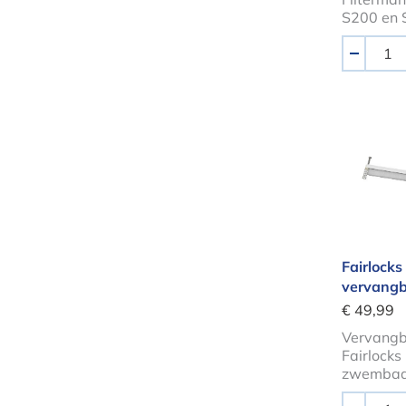
S200 en 
Aantal
-
Fairlo
Fairlocks
vervangb
€ 49,99
Vervangb
Fairlocks
zwembads
Aantal