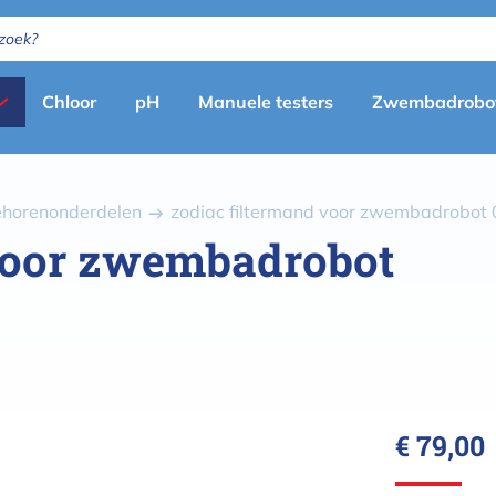
Primary
Chloor
pH
Manuele testers
Zwembadrobo
menu
(nl)
behorenonderdelen
zodiac filtermand voor zwembadrobot 
 voor zwembadrobot
€ 79,00