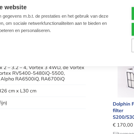
e website
€ 323,98
Voeding 
gegevens m.b.t. de prestaties en het gebruik van deze
M400/M5
, om sociale netwerkfunctionaliteiten aan te bieden en
beteren en personaliseren.
Aantal
-
Dolphi
x 2 – 3.2 – 4, Vortex 3 4WD, de Vortex
ortex RV5400-5480iQ-5500,
 Alpha RA6500iQ, RA6700iQ
B26 cm x L30 cm
ijn)
Dolphin F
filter
S200/S30
€ 170,00
Filterman