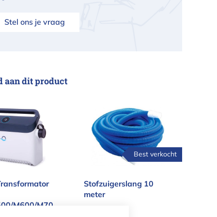
Stel ons je vraag
d aan dit product
in Transformator IOT voor M400/M500/M600/M700 
Stofzuigerslang 10 meter
Best verkocht
Transformator
Stofzuigerslang 10
meter
00/M600/M70
adrobot