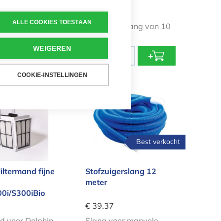
€ 32,72
ALLE COOKIES TOESTAAN
Dolphin
Stofzuigerslang van 10
00/M600/M700
meter lang
WEIGEREN
Aantal
+
-
+
COOKIE-INSTELLINGEN
n Filtermand fijne filter S200/S300i/S300iBio
Stofzuigerslang 12 meter
Best verkocht
iltermand fijne
Stofzuigerslang 12
meter
0i/S300iBio
€ 39,37
d voor Dolphin
Slang voor manuele