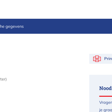
che gegevens
Pri
ter)
Nood
Vragen
je gra