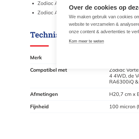
Zodiac Alpha RA6500iQ
Over de cookies op dez
Zodiac Alpha RA6700iQ
We maken gebruik van cookies om 
website te verzamelen & analyseren
onze content & advertenties te ver
Technische gegevens
Kom meer te weten
Merk
Zodiac
Compatibel met
Zodiac Vorte
4 4WD, de V
RA6300iQ &
Afmetingen
H20,7 cm x 
Fijnheid
100 micron (f