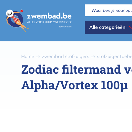
Overslaan
en
naar
Dispaly
de
Alle categorieën
inhoud
all
gaan
categories
Kruimelpad
Home
zwembad stofzuigers
stofzuiger toe
Zodiac filtermand
Alpha/Vortex 100µ