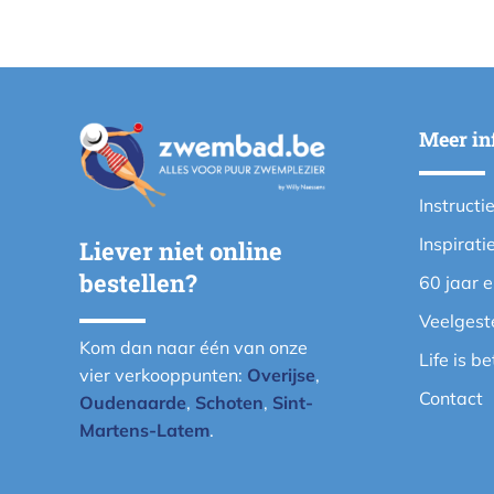
Meer in
Instructi
Inspirati
Liever niet online
bestellen?
60 jaar 
Veelgest
Kom dan naar één van onze
Life is b
vier verkooppunten:
Overijse
,
Contact
Oudenaarde
,
Schoten
,
Sint-
Martens-Latem
.