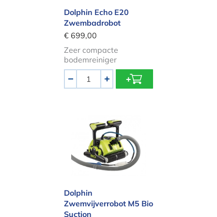
Dolphin Echo E20
Zwembadrobot
€ 699,00
Zeer compacte
bodemreiniger
Aantal
-
+
Dolphin Zwemvijverrobot M5 Bio Su
Dolphin
Zwemvijverrobot M5 Bio
Suction