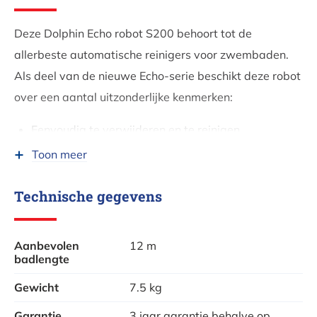
Deze Dolphin Echo robot S200 behoort tot de
allerbeste automatische reinigers voor zwembaden.
Als deel van de nieuwe Echo-serie beschikt deze robot
over een aantal uitzonderlijke kenmerken:
Eenvoudig te verwijderen en te reinigen
filtermandje
Toon meer
2 actieve borstels die 2x de snelheid van de robot
draaien om zo nog kleinere vervuiling te filteren
Technische gegevens
Lichtgewicht van slechts 7.5kg : ergonomisch en
makkelijker te hanteren
Aanbevolen
12 m
Snelle waterlosing
badlengte
Energiebesparende transformator
Gewicht
7.5 kg
Garantie
3 jaar garantie behalve op