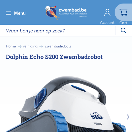
Overslaan
en
Menu
naar
Account
Cart
de
inhoud
gaan
Kruimelpad
Home
reiniging
zwembadrobots
Dolphin Echo S200 Zwembadrobot