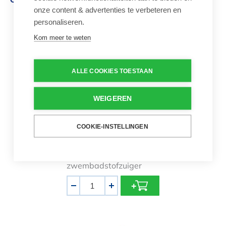
onze content & advertenties te verbeteren en
personaliseren.
Dolphin M700 Zwembadrobot
Kom meer te weten
ALLE COOKIES TOESTAAN
WEIGEREN
Dolphin M700
Zwembadrobot
COOKIE-INSTELLINGEN
€ 1.899,00
€ 2.200,00
De nieuwste
automatische
zwembadstofzuiger
Aantal
-
+
Dolphin S300i Smart Zwembadrobo