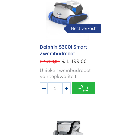
Best verkocht
Dolphin S300i Smart
Zwembadrobot
€ 1.499,00
€ 1.700,00
Unieke zwembadrobot
van topkwaliteit
Aantal
-
+
Dolphin Ultimate Deluxe Pool Clean