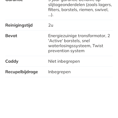
slijtageonderdelen (zoals lagers,
filters, borstels, riemen, swivel,
…).
Reinigingstijd
2u
Bevat
Energiezuinige transformator, 2
'Active' borstels, snel
waterlosingssysteem, Twist
prevention system
Caddy
NIet inbegrepen
Recupelbijdrage
Inbegrepen
Verschil met E20 en S300i zwembadrobots:
Voordelen t.o.v. de Dolphin E20:
2 in plaats van 1 actieve borstel
Energiezuinige transformator van het type ‘Pro’ en