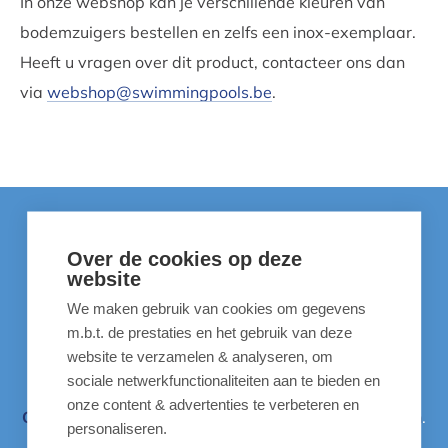
In onze webshop kan je verschillende kleuren van
bodemzuigers bestellen en zelfs een inox-exemplaar.
Heeft u vragen over dit product, contacteer ons dan
via
webshop@swimmingpools.be
.
Over de cookies op deze
website
We maken gebruik van cookies om gegevens
Liever niet online bestellen?
m.b.t. de prestaties en het gebruik van deze
website te verzamelen & analyseren, om
sociale netwerkfunctionaliteiten aan te bieden en
Kom dan naar één van onze vier verkooppunten:
onze content & advertenties te verbeteren en
Overijse
,
Oudenaarde
,
Schoten
,
Sint-Martens-Latem
.
personaliseren.