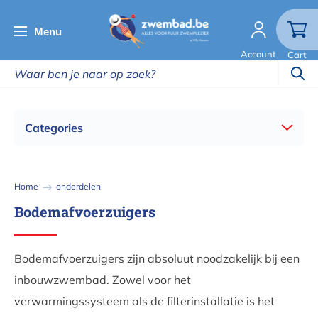
Overslaan
en
Menu
naar
Account
Cart
de
inhoud
gaan
Categories
Kruimelpad
Home
onderdelen
Bodemafvoerzuigers
Bodemafvoerzuigers zijn absoluut noodzakelijk bij een
inbouwzwembad. Zowel voor het
verwarmingssysteem als de filterinstallatie is het