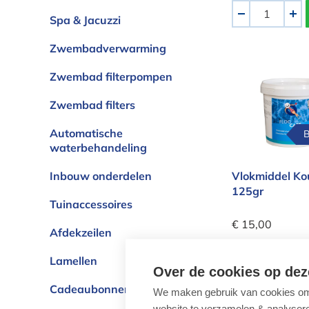
Aantal
-
+
Spa & Jacuzzi
Zwembadverwarming
Vlokmiddel
Zwembad filterpompen
Zwembad filters
Automatische
B
waterbehandeling
Inbouw onderdelen
Vlokmiddel Kou
125gr
Tuinaccessoires
€ 15,00
Afdekzeilen
Vlokkingsmidde
cartouches
Lamellen
Over de cookies op dez
Aantal
Cadeaubonnen
-
+
We maken gebruik van cookies om 
website te verzamelen & analyseren