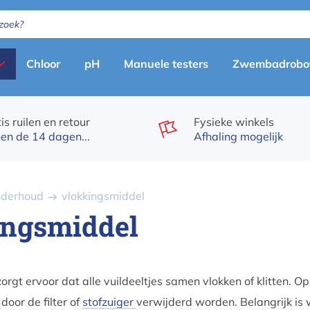
Primary
Chloor
pH
Manuele testers
Zwembadrobo
menu
(nl)
is ruilen en retour
Fysieke winkels
en de 14 dagen...
Afhaling mogelijk
nderhoud
vlokkingsmiddel
ingsmiddel
zorgt ervoor dat alle vuildeeltjes samen vlokken of klitten. Op
door de filter of
stofzuiger
verwijderd worden. Belangrijk is 