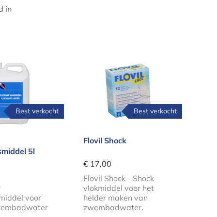
d in
ne Vlokkingsmiddel 5l
Flovil Shock
Best verkocht
Best verkocht
Flovil Shock
middel 5l
€ 17,00
Flovil Shock - Shock
r
vlokmiddel voor het
middel voor
helder maken van
wembadwater
zwembadwater.