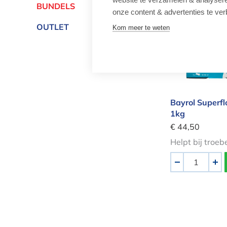
BUNDELS
onze content & advertenties te ver
Bayrol Supe
OUTLET
Kom meer te weten
Bayrol Superfl
1kg
€ 44,50
Helpt bij troeb
Aantal
-
+