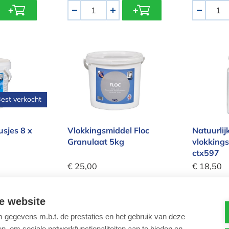
Aantal
Aantal
-
+
-
 Kousjes 8 x 125gr
Vlokkingsmiddel Floc Granulaat 5kg
Natuur
est verkocht
sjes 8 x
Vlokkingsmiddel Floc
Natuurlij
Granulaat 5kg
vlokkings
ctx597
€ 25,00
€ 18,50
l in
Vlokkingsmiddel
granulaat
Voor held
e website
Aantal
Aantal
-
+
-
gegevens m.b.t. de prestaties en het gebruik van deze
, om sociale netwerkfunctionaliteiten aan te bieden en