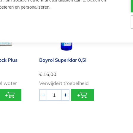
beteren en personaliseren.
rflock Plus 1kg
Bayrol Superklar 0,5l
ock Plus
Bayrol Superklar 0,5l
€ 16,00
el water
Verwijdert troebelheid
Aantal
-
+