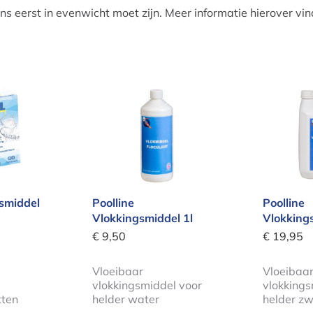
s eerst in evenwicht moet zijn. Meer informatie hierover vin
kingsmiddel 12 tabletten
Poolline Vlokkingsmiddel 1l
Poolli
gsmiddel
Poolline
Poolline
Vlokkingsmiddel 1l
Vlokkings
€ 9,50
€ 19,95
Vloeibaar
Vloeibaa
vlokkingsmiddel voor
vlokkings
tten
helder water
helder z