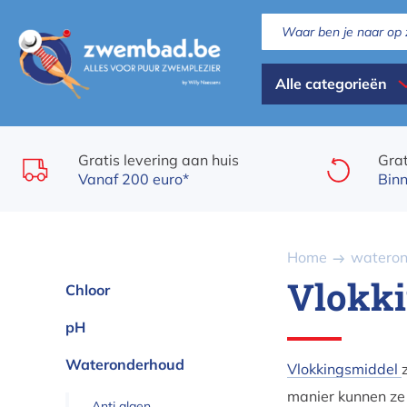
Overslaan
en
naar
Dispaly
de
Alle categorieën
inhoud
all
gaan
categories
Gratis levering aan huis
Grat
Vanaf 200 euro*
Binn
Kruimelpad
Home
watero
Vlokk
Chloor
pH
Wateronderhoud
Vlokkingsmiddel
manier kunnen ze 
Anti algen