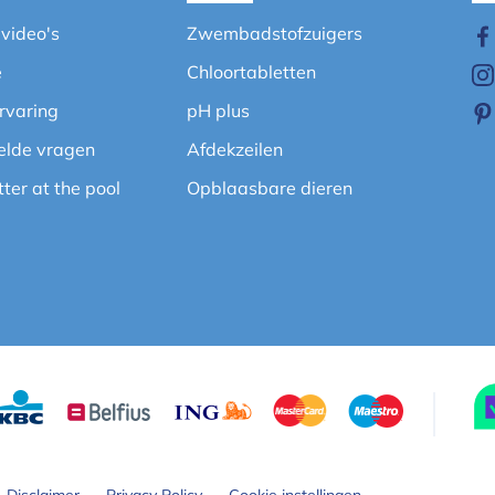
evideo's
Zwembadstofzuigers
e
Chloortabletten
ervaring
pH plus
elde vragen
Afdekzeilen
etter at the pool
Opblaasbare dieren