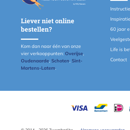
Instructi
Inspirati
Liever niet online
bestellen?
60 jaar 
Veelgest
Kom dan naar één van onze
Life is b
vier verkooppunten:
Overijse
,
Contact
Oudenaarde
,
Schoten
,
Sint-
Martens-Latem
.