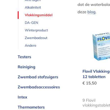
dat de waterbalan
Alkaliniteit
deze
blog
.
Vlokkingsmiddel
DA-GEN
Winterproduct
Flovil Vlok
Zwembadzout
Andere
Testers
Reiniging
Flovil Vlokkin
12 tabletten
Zwembad stofzuigers
€ 15,50
Zwembadsaccessoires
Intex
9 Flovil
vlokkingstable
Thermometers