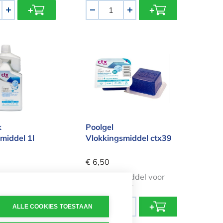
Aantal
+
-
+
lijk vlokkingsmiddel 1l ctx597
Poolgel Vlokkingsmiddel ctx39
k
Poolgel
middel 1l
Vlokkingsmiddel ctx39
€ 6,50
Vlokkingsmiddel voor
er water
helder water
Aantal
ALLE COOKIES TOESTAAN
+
-
+