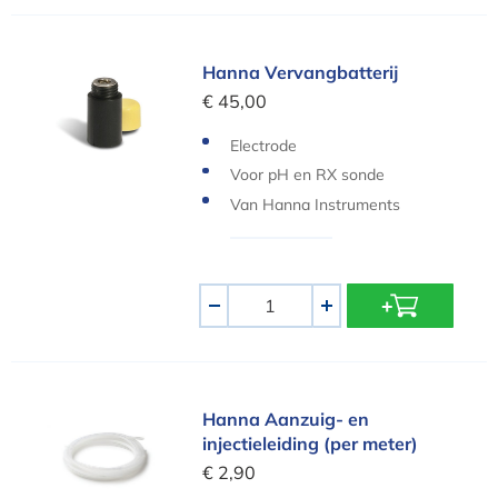
Hanna Vervangbatterij
Hanna Vervangbatterij
€ 45,00
Electrode
Voor pH en RX sonde
Van Hanna Instruments
Aantal
-
+
Hanna Aanzuig- en injectieleiding (per meter)
Hanna Aanzuig- en
injectieleiding (per meter)
€ 2,90