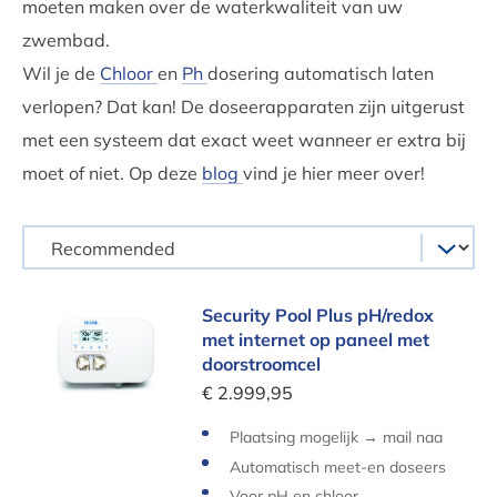
moeten maken over de waterkwaliteit van uw
zwembad.
Wil je de
Chloor
en
Ph
dosering automatisch laten
verlopen? Dat kan! De doseerapparaten zijn uitgerust
met een systeem dat exact weet wanneer er extra bij
moet of niet. Op deze
blog
vind je hier meer over!
Security Pool Plus pH/redox met internet op pan
Security Pool Plus pH/redox
met internet op paneel met
doorstroomcel
€ 2.999,95
Plaatsing mogelijk → mail naa
r
info@zwembad.be
Automatisch meet-en doseers
ysteem
Voor pH en chloor