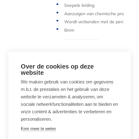
Soepele leiding
Aanzuigen van chemische pro
ducten
Wordt verbonden met de peri
staltische slang
6mm
Aantal
-
+
Over de cookies op deze
website
We maken gebruik van cookies om gegevens
Hanna TPP vervangtube peristaltische pomp (wit
m.b.t. de prestaties en het gebruik van deze
Hanna TPP vervangtube
peristaltische pomp (wit) - 2
website te verzamelen & analyseren, om
stuks
sociale netwerkfunctionaliteiten aan te bieden en
€ 47,19
onze content & advertenties te verbeteren en
personaliseren.
Vervangtube voor peristaltisch
Kom meer te weten
e pomp
Uit TPP