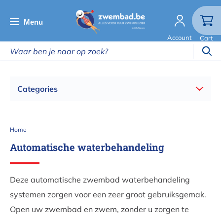
Overslaan
en
Menu
naar
Account
Cart
de
inhoud
gaan
Categories
Kruimelpad
Home
Automatische waterbehandeling
Deze automatische zwembad waterbehandeling
systemen zorgen voor een zeer groot gebruiksgemak.
Open uw zwembad en zwem, zonder u zorgen te