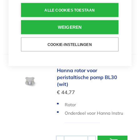
Voor Hanna Instruments Secu
rity Plus Cloud
2 stuks
ALLE COOKIES TOESTAAN
WEIGEREN
Aantal
-
+
COOKIE-INSTELLINGEN
Hanna rotor voor peristaltische pomp BL30 (wit)
Hanna rotor voor
peristaltische pomp BL30
(wit)
€ 44,77
Rotor
Onderdeel voor Hanna Instru
ments Security Cloud
Aantal