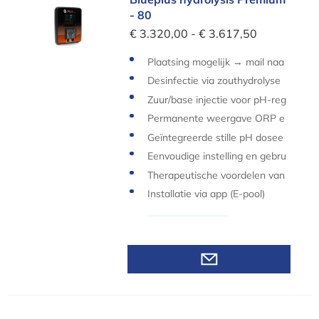
- 80
€ 3.320,00 - € 3.617,50
Plaatsing mogelijk → mail naa
r
info@zwembad.be
Desinfectie via zouthydrolyse
Zuur/base injectie voor pH-reg
eling
Permanente weergave ORP e
n pH waardes
Geïntegreerde stille pH dosee
rpomp
Eenvoudige instelling en gebru
iksvriendelijk apparaat
Therapeutische voordelen van
zout water
Installatie via app (E-pool)
Bekijk varianten