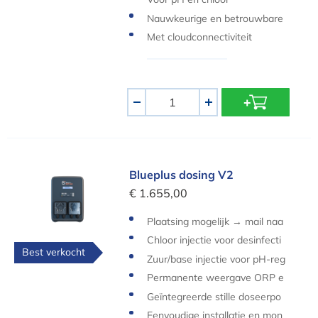
Nauwkeurige en betrouwbare
metingen
Met cloudconnectiviteit
Aantal
-
+
Blueplus dosing V2
Blueplus dosing V2
€ 1.655,00
Plaatsing mogelijk → mail naa
r
info@zwembad.be
Chloor injectie voor desinfecti
Best verkocht
e
Zuur/base injectie voor pH-reg
eling
Permanente weergave ORP e
n pH waardes
Geïntegreerde stille doseerpo
mpjes
Eenvoudige installatie en mon