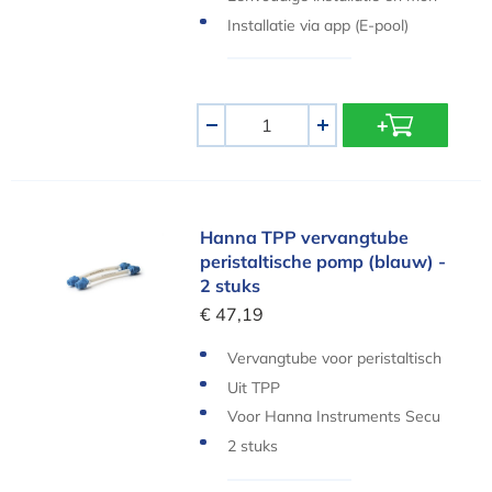
tage
Installatie via app (E-pool)
Aantal
-
+
Hanna TPP vervangtube peristaltische pomp (bl
Hanna TPP vervangtube
peristaltische pomp (blauw) -
2 stuks
€ 47,19
Vervangtube voor peristaltisch
e pomp
Uit TPP
Voor Hanna Instruments Secu
rity Pool Plus
2 stuks