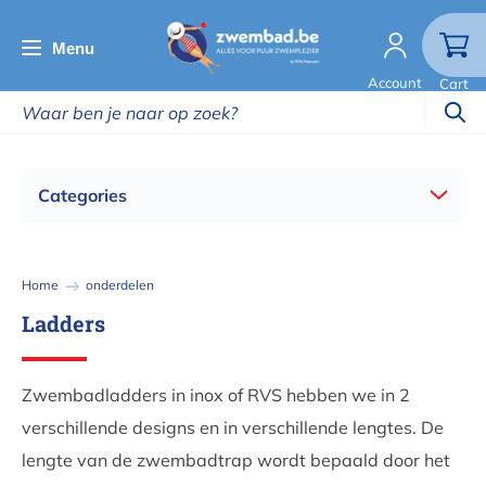
Overslaan
en
Menu
naar
Account
Cart
de
inhoud
gaan
Categories
Kruimelpad
Home
onderdelen
Ladders
Zwembadladders in inox of RVS hebben we in 2
verschillende designs en in verschillende lengtes. De
lengte van de zwembadtrap wordt bepaald door het