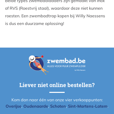
Beide types zwembadladders zijn gemaakt van inox
of RVS (Roestvrij staal), waardoor deze niet kunnen
roesten. Een zwembadtrap kopen bij Willy Naessens
is dus een duurzame oplossing!
Liever niet online bestellen?
Kom dan naar één van onze vier verkooppunten:
Overijse
,
Oudenaarde
,
Schoten
,
Sint-Martens-Latem
.