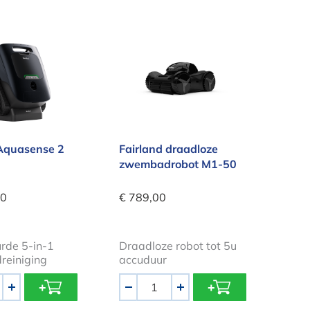
t Aquasense 2 Ultra
Fairland draadloze zwembadr
Aquasense 2
Fairland draadloze
zwembadrobot M1-50
00
€ 789,00
rde 5-in-1
Draadloze robot tot 5u
einiging
accuduur
Aantal
+
-
+