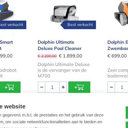
est verkocht
Best verkocht
 Smart
Dolphin Ultimate
Dolphin 
t
Deluxe Pool Cleaner
Zwembad
499,00
€ 1.899,00
€ 699,00
€ 2.200,00
Dolphin Ultimate Deluxe
adrobot
is de vervanger van de
Zeer com
it
M700
bodemrei
Aantal
Aantal
-
+
-
e website
mbadrobot Freerider 5600
Dolphin Active Ultimate Pool Cleane
Intex 
gegevens m.b.t. de prestaties en het gebruik van deze
, om sociale netwerkfunctionaliteiten aan te bieden en