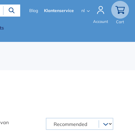
Secondary
Blog
Klantenservice
nl
menu
Account
Cart
ts
 van