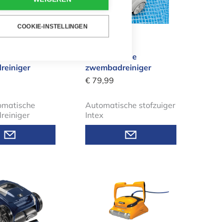
COOKIE-INSTELLINGEN
luxe ZX300
Intex ZX50
sche
automatische
einiger
zwembadreiniger
€ 79,99
omatische
Automatische stofzuiger
einiger
Intex
c Zwembadrobot Alpha RA 6500 IQ
Dolphin Wave 80 Zwembadrob