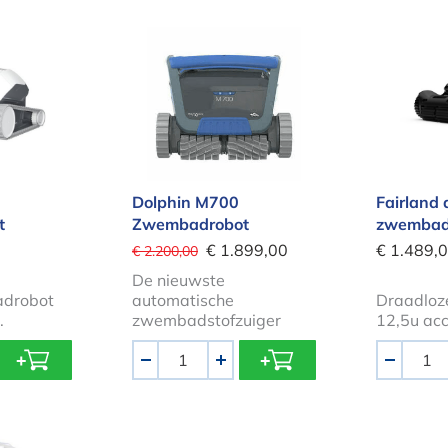
10 Zwembadrobot
Dolphin M700 Zwembadrobot
Fairl
Dolphin M700
Fairland 
t
Zwembadrobot
zwembad
€ 1.899,00
€ 1.489,
€ 2.200,00
De nieuwste
adrobot
automatische
Draadloze
.
zwembadstofzuiger
12,5u ac
Aantal
Aantal
-
+
-
00i Smart Zwembadrobot
Dolphin Ultimate Deluxe Pool Clean
Dolph