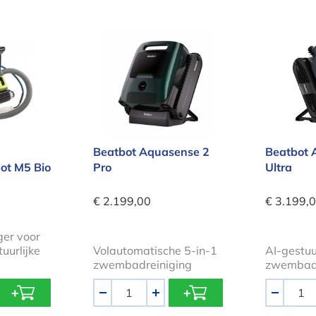
emvijverrobot M5 Bio Suction
Beatbot Aquasense 2 Pro
Beatbo
Beatbot Aquasense 2
Beatbot 
ot M5 Bio
Pro
Ultra
€ 2.199,00
€ 3.199,
er voor
uurlijke
Volautomatische 5-in-1
AI-gestuu
zwembadreiniging
zwembadr
Aantal
Aantal
-
+
-