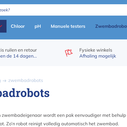
Primary
Chloor
pH
Manuele testers
Zwembadrobo
menu
(nl)
is ruilen en retour
Fysieke winkels
en de 14 dagen...
Afhaling mogelijk
g
zwembadrobots
adrobots
n zwembadeigenaar wordt een pak eenvoudiger met behulp
. Zo’n robot reinigt volledig automatisch het zwembad.