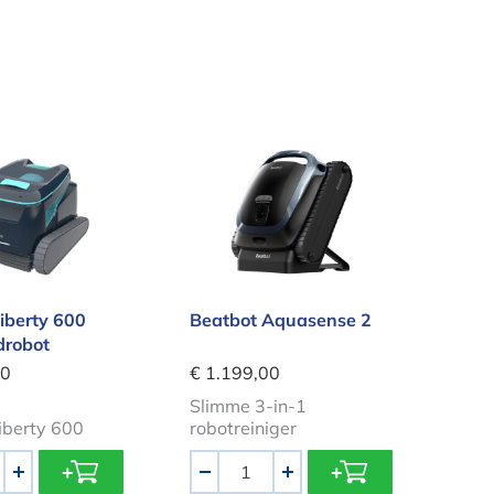
n Liberty 600 Zwembadrobot
Beatbot Aquasense 2
iberty 600
Beatbot Aquasense 2
robot
00
€ 1.199,00
Slimme 3-in-1
iberty 600
robotreiniger
Aantal
+
-
+