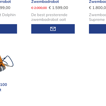
rrobot
Zwembadrobot
Zwembad
799,00
€ 1.599,00
€ 1.800,
€ 2.000,00
 Dolphin
De best presterende
Zwembadr
zwembadrobot ooit
Supreme
ave 100 Zwembadrobot
 100
t