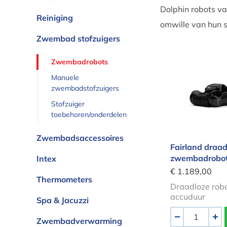
Dolphin robots va
Reiniging
omwille van hun s
Zwembad stofzuigers
Zwembadrobots
Fairland d
Manuele
zwembadstofzuigers
Stofzuiger
toebehoren/onderdelen
Zwembadsaccessoires
Fairland draad
zwembadrobo
Intex
€ 1.189,00
Thermometers
Draadloze robo
accuduur
Spa & Jacuzzi
Aantal
Zwembadverwarming
-
+