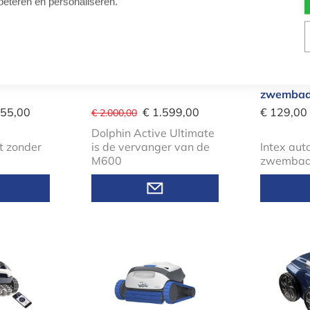
beteren en personaliseren.
adrobot
Dolphin Active Ultimate
Intex de
Pool Cleaner
automati
zwembadr
155,00
€ 1.599,00
€ 129,00
€ 2.000,00
Dolphin Active Ultimate
 zonder
is de vervanger van de
Intex aut
M600
zwembadr
embadrobot Voyager RE 4600IQ
Dolphin S100 Zwembadrobot
Zodia