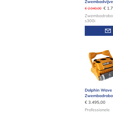
Zwembadvijve
€ 1.
€ 2.040,00
Zwembadrobot
s300i
Dolphin W
Dolphin Wave
Zwembadrobo
€ 3.495,00
Professionele