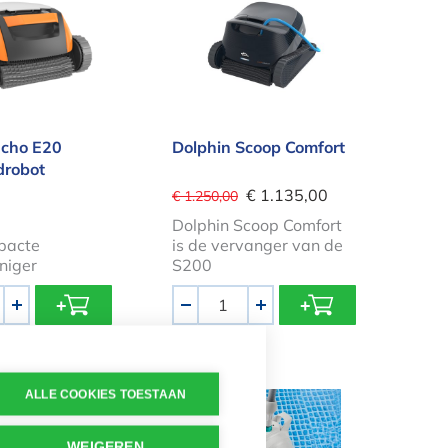
Echo E20
Dolphin Scoop Comfort
robot
€ 1.135,00
€ 1.250,00
Dolphin Scoop Comfort
pacte
is de vervanger van de
niger
S200
Aantal
+
-
+
r
deluxe ZX300 automatische zwembadreiniger
Intex ZX50 automatische zwem
ALLE COOKIES TOESTAAN
WEIGEREN