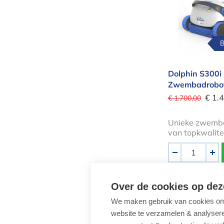
B
Dolphin S300i
Zwembadrobo
€ 1.
€ 1.700,00
Unieke zwemb
van topkwalite
Aantal
-
+
Over de cookies op dez
Zodiac Zwe
We maken gebruik van cookies om 
website te verzamelen & analyseren