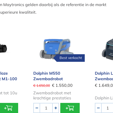
n Maytronics gelden daarbij als de referentie in de markt
uperieure kwaliteit.
raadloze zwembadrobot M1-100
Dolphin M550 Zwembadrobot
Dolphi
Best verkocht
loze
Dolphin M550
Dolphin L
t M1-100
Zwembadrobot
Zwembad
€ 1.550,00
€ 1.649,
€ 1.650,00
t tot 10u
Zwembadrobot met
krachtige prestaties
Dolphin L
Aantal
Aantal
-
+
-