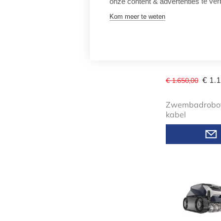
onze content & advertenties te ver
Kom meer te weten
Zodiac Zwemb
Freerider 5600
€ 1.
€ 1.650,00
Zwembadrobot
kabel
Zodiac Zw