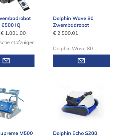
Zwembadrobot
Dolphin Wave 80
 6500 IQ
Zwembadrobot
€ 1.001,00
€ 2.500,01
che stofzuiger
Dolphin Wave 80
in Supreme M500 Zwembadrobot
Dolphin Echo S200 Zwembadr
Supreme M500
Dolphin Echo S200