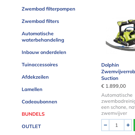
Zwembad filterpompen
Dolphin Zw
Zwembad filters
Automatische
waterbehandeling
Inbouw onderdelen
Tuinaccessoires
Dolphin
Zwemvijverrob
Afdekzeilen
Suction
€ 1.899,00
Lamellen
Automatische
zwembadreinig
Cadeaubonnen
een schone, nat
zwemvijver
BUNDELS
Aantal
OUTLET
-
+