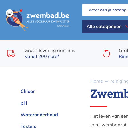
Overslaan
en
naar
Dispaly
de
Alle categorieën
inhoud
all
gaan
categories
Gratis levering aan huis
Grat
Vanaf 200 euro*
Binn
Kruimelpad
Home
reinigin
Zwemb
Chloor
pH
Wateronderhoud
Het leven van ee
een zwembadrobot
Testers