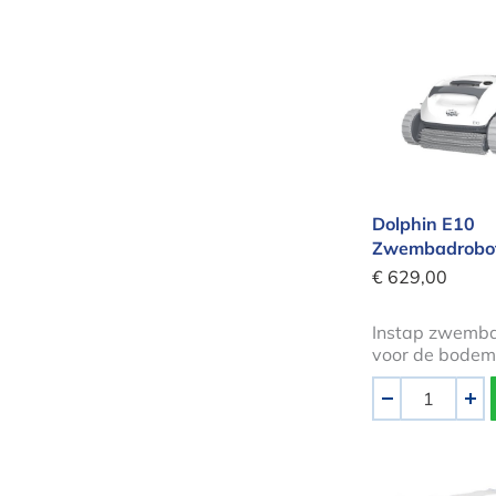
Dolphin E
Dolphin E10
Zwembadrobo
€ 629,00
Instap zwemb
voor de bodem
Aantal
-
+
Dolphin S3