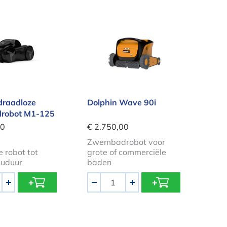
and draadloze zwembadrobot M1-125
Dolphin Wave 90i
draadloze
Dolphin Wave 90i
robot M1-125
00
€ 2.750,00
Zwembadrobot voor
 robot tot
grote of commerciële
cuduur
baden
Aantal
+
-
+
er
in Echo E20 Zwembadrobot
Dolphin Scoop Comfort