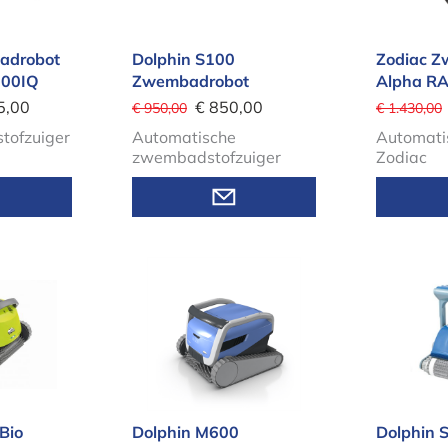
adrobot
Dolphin S100
Zodiac 
600IQ
Zwembadrobot
Alpha RA
5,00
€ 850,00
€ 950,00
€ 1.430,00
tofzuiger
Automatische
Automatis
zwembadstofzuiger
Zodiac
00i Bio Zwembadvijverrobot
Dolphin M600 Zwembadrobot
Dolph
Bio
Dolphin M600
Dolphin 