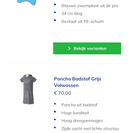
Blauwe zwemplank uit de pro
ductlijn Beco Sealife
34 cm lang
Bestaat uit PE-schuim
Bekijk varianten
Poncho Badstof Grijs Volwassen
Poncho Badstof Grijs
Volwassen
€ 70,00
Poncho uit badstof
Hoge kwaliteit
Hoog droogvermogen
Zijde zacht met lichte structuu