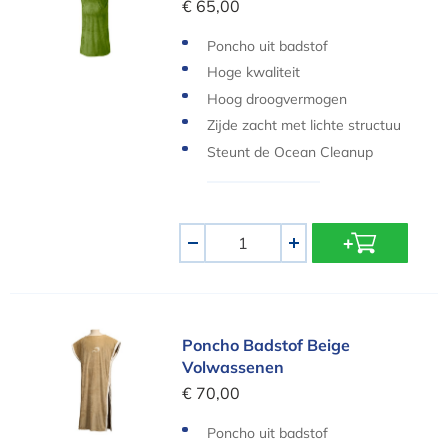
€ 65,00
Poncho uit badstof
Hoge kwaliteit
Hoog droogvermogen
Zijde zacht met lichte structuu
r
Steunt de Ocean Cleanup
Aantal
-
+
Poncho Badstof Beige Volwassenen
Poncho Badstof Beige
Volwassenen
€ 70,00
Poncho uit badstof