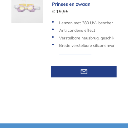
Prinses en zwaan
€ 19,95
Lenzen met 380 UV- bescher
ming
Anti condens effect
Verstelbare neusbrug, geschik
t voor diverse gezichtsvormen.
Brede verstelbare siliconenvor
m
Bekijk varianten