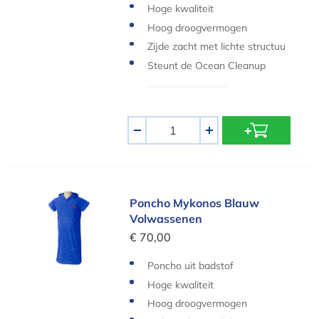
Hoge kwaliteit
Hoog droogvermogen
Zijde zacht met lichte structuu
r
Steunt de Ocean Cleanup
Aantal
-
+
Poncho Mykonos Blauw Volwassenen
Poncho Mykonos Blauw
Volwassenen
€ 70,00
Poncho uit badstof
Hoge kwaliteit
Hoog droogvermogen