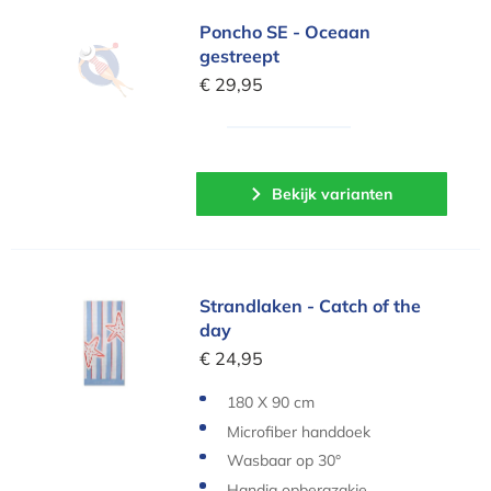
Poncho SE - Oceaan gestreept
Poncho SE - Oceaan
gestreept
€ 29,95
Bekijk varianten
Strandlaken - Catch of the day
Strandlaken - Catch of the
day
€ 24,95
180 X 90 cm
Microfiber handdoek
Wasbaar op 30°
Handig opbergzakje