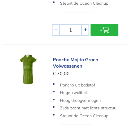
r
Steunt de Ocean Cleanup
Aantal
-
+
Poncho Mojito Groen Volwassenen
Poncho Mojito Groen
Volwassenen
€ 70,00
Poncho uit badstof
Hoge kwaliteit
Hoog droogvermogen
Zijde zacht met lichte structuu
r
Steunt de Ocean Cleanup