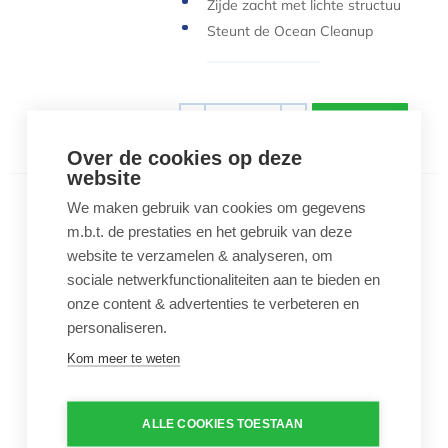
Zijde zacht met lichte structuu
r
Steunt de Ocean Cleanup
Aantal
-
+
Over de cookies op deze
website
We maken gebruik van cookies om gegevens
Poncho Mykonos Blauw Kind
Poncho Mykonos Blauw Kind
m.b.t. de prestaties en het gebruik van deze
€ 65,00
website te verzamelen & analyseren, om
sociale netwerkfunctionaliteiten aan te bieden en
Poncho uit badstof
onze content & advertenties te verbeteren en
Hoge kwaliteit
personaliseren.
Hoog droogvermogen
Kom meer te weten
Zijde zacht met lichte structuu
r
Steunt de Ocean Cleanup
ALLE COOKIES TOESTAAN