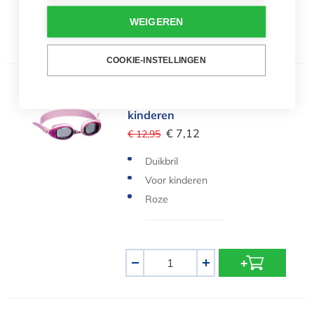
Aantal
WEIGEREN
-
+
COOKIE-INSTELLINGEN
Roze duikbril Acapulco voor kinderen
Roze duikbril Acapulco voor
kinderen
€ 7,12
€ 12,95
Duikbril
Voor kinderen
Roze
Aantal
-
+