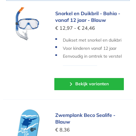
Snorkel en Duikbril - Bahia - vanaf 12 jaar - Bl
Snorkel en Duikbril - Bahia -
vanaf 12 jaar - Blauw
€ 12,97 - € 24,46
Duikset met snorkel en duikbri
l
Voor kinderen vanaf 12 jaar
Eenvoudig in omtrek te verstel
len
Bekijk varianten
Zwemplank Beco Sealife - Blauw
Zwemplank Beco Sealife -
Blauw
€ 8,36