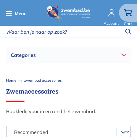
Overslaan
en
Menu
naar
Account
Cart
de
inhoud
gaan
Categories
Kruimelpad
Home
zwembad accessoires
Zwemaccessoires
Badkledij voor in en rond het zwembad.