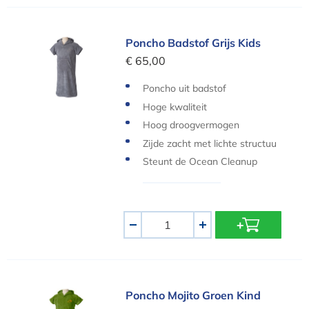
Poncho Badstof Grijs Kids
Poncho Badstof Grijs Kids
€ 65,00
Poncho uit badstof
Hoge kwaliteit
Hoog droogvermogen
Zijde zacht met lichte structuu
r
Steunt de Ocean Cleanup
Aantal
-
+
Poncho Mojito Groen Kind
Poncho Mojito Groen Kind