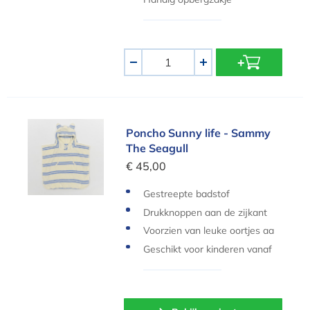
Aantal
-
+
Poncho Sunny life - Sammy The Seagull
Poncho Sunny life - Sammy
The Seagull
€ 45,00
Gestreepte badstof
Drukknoppen aan de zijkant
Voorzien van leuke oortjes aa
n het kapje
Geschikt voor kinderen vanaf
3 jaar