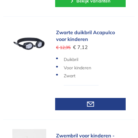
Bekijk varianten
Zwarte duikbril Acapulco voor kinderen
Zwarte duikbril Acapulco
voor kinderen
€ 7,12
€ 12,95
Duikbril
Voor kinderen
Zwart
Zwembril voor kinderen - Prinses en zwaan
Zwembril voor kinderen -