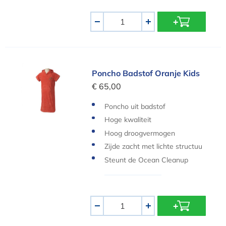
Aantal
-
+
Poncho Badstof Oranje Kids
Poncho Badstof Oranje Kids
€ 65,00
Poncho uit badstof
Hoge kwaliteit
Hoog droogvermogen
Zijde zacht met lichte structuu
r
Steunt de Ocean Cleanup
Aantal
-
+