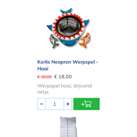
Kerlis Neopren Werpspel - Haai
Kerlis Neopren Werpspel -
Haai
€ 18,00
€ 30,00
Werpspel haai, drijvend
netje.
Aantal
-
+
Kerlis Lounger Voile