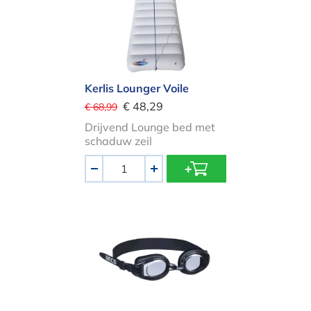
Kerlis Lounger Voile
€ 48,29
€ 68,99
Drijvend Lounge bed met
schaduw zeil
Aantal
-
+
Zwarte duikbril Acapulco voor kinder