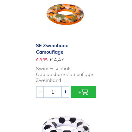
SE Zwemband
Camouflage
€ 4,47
€ 8,95
Swim Essentials
Opblaasbare Camouflage
Zwemband
Aantal
-
+
SE Zwemband Voetbal