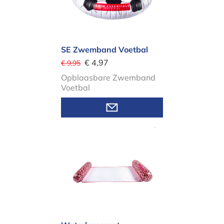
SE Zwemband Voetbal
€ 4,97
€ 9,95
Opblaasbare Zwemband
Voetbal
Waterhangmat Panterprint Rose Go