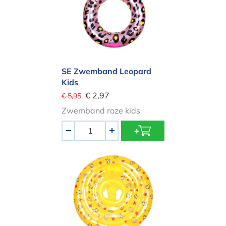
SE Zwemband Leopard
Kids
€ 2,97
€ 5,95
Zwemband roze kids
Aantal
-
+
SE Baby Zwemzitje Circus