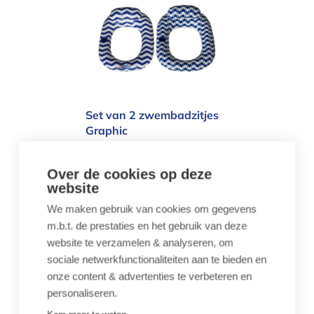
Set van 2 zwembadzitjes
Graphic
€ 23,97
€ 39,95
Drijvende zitjes set 2 wit
Over de cookies op deze
en blauw
website
We maken gebruik van cookies om gegevens
m.b.t. de prestaties en het gebruik van deze
website te verzamelen & analyseren, om
Lounger Surf Zwembadzetel | Kerlis
sociale netwerkfunctionaliteiten aan te bieden en
onze content & advertenties te verbeteren en
personaliseren.