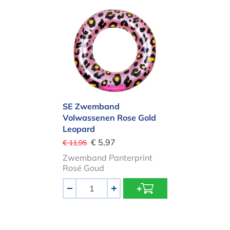
SE Zwemband Volwassenen Rose Go
SE Zwemband
Volwassenen Rose Gold
Leopard
€ 5,97
€ 11,95
Zwemband Panterprint
Rosé Goud
Aantal
-
+
SE Zwemband Camouflage