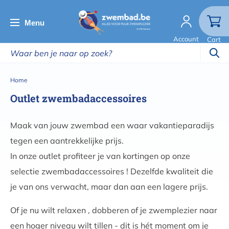
Overslaan
en
Menu
naar
Account
Cart
de
inhoud
gaan
Kruimelpad
Home
Outlet zwembadaccessoires
Maak van jouw zwembad een waar vakantieparadijs
tegen een aantrekkelijke prijs.
In onze outlet profiteer je van kortingen op onze
selectie zwembadaccessoires ! Dezelfde kwaliteit die
je van ons verwacht, maar dan aan een lagere prijs.
Of je nu wilt relaxen , dobberen of je zwemplezier naar
een hoger niveau wilt tillen - dit is hét moment om je