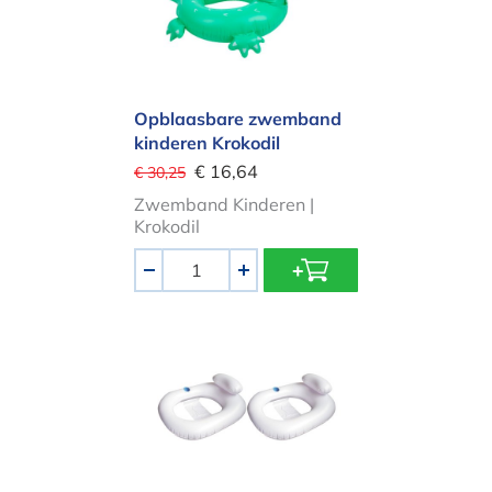
Opblaasbare zwemband
kinderen Krokodil
€ 16,64
€ 30,25
Zwemband Kinderen |
Krokodil
Aantal
-
+
Set van 2 zwembadzitjes Wit