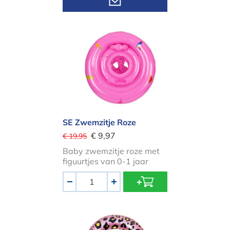
Bekijk varianten
SE Zwemzitje Roze
SE Zwemzitje Roze
€ 9,97
€ 19,95
Baby zwemzitje roze met
figuurtjes van 0-1 jaar
Aantal
-
+
SE Zwemband Leopard Kids