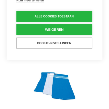
Kom meer te weten
Best verkocht
ALLE COOKIES TOESTAAN
Lounger Surf
Zwembadzetel | Kerlis
WEIGEREN
€ 26,59
€ 37,99
Kwalitatieve
COOKIE-INSTELLINGEN
zwembadzetel
Kerlis Matras - Mousse - Blauw - 18