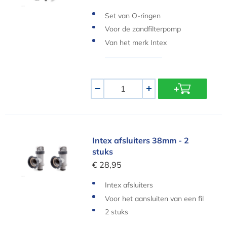
Set van O-ringen
Voor de zandfilterpomp
Van het merk Intex
Aantal
-
+
Intex afsluiters 38mm - 2 stuks
Intex afsluiters 38mm - 2
stuks
€ 28,95
Intex afsluiters
Voor het aansluiten van een fil
terpomp
2 stuks