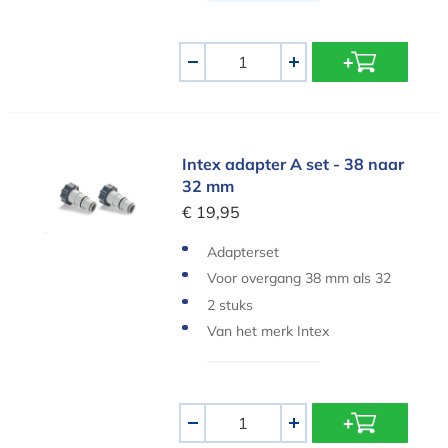
Aantal
-
+
Intex adapter A set - 38 naar 32 mm
Intex adapter A set - 38 naar
32 mm
€ 19,95
Adapterset
Voor overgang 38 mm als 32
mm
2 stuks
Van het merk Intex
Aantal
-
+