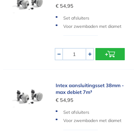
€ 54,95
Set afsluiters
Voor zwembaden met diamet
er 38mm
Aantal
-
+
Intex aansluitingsset 38mm - max debiet 7m³
Intex aansluitingsset 38mm -
max debiet 7m³
€ 54,95
Set afsluiters
Voor zwembaden met diamet
er 38mm