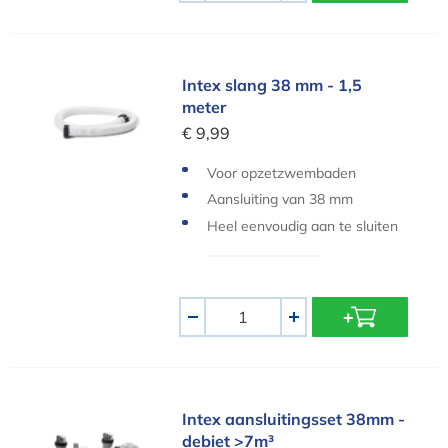
Intex slang 38 mm - 1,5 meter
Intex slang 38 mm - 1,5
meter
€ 9,99
Voor opzetzwembaden
Aansluiting van 38 mm
Heel eenvoudig aan te sluiten
Aantal
-
+
Intex aansluitingsset 38mm - debiet >7m³
Intex aansluitingsset 38mm -
debiet >7m³