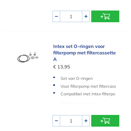
Aantal
-
+
Intex set O-ringen voor filterpomp met filtercass
Intex set O-ringen voor
filterpomp met filtercassette
A
€ 13,95
Set van O-ringen
Voor filterpomp met filtercass
ette A
Compatibel met Intex filterpo
mpen
Aantal
-
+