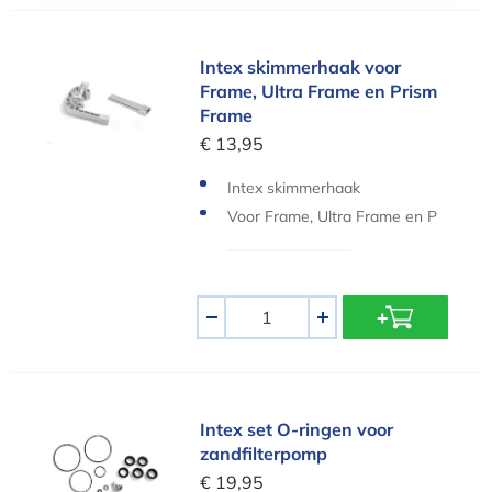
Intex skimmerhaak voor Frame, Ultra Frame en
Intex skimmerhaak voor
Frame, Ultra Frame en Prism
Frame
€ 13,95
Intex skimmerhaak
Voor Frame, Ultra Frame en P
rism Frame zwembaden
Aantal
-
+
Intex set O-ringen voor zandfilterpomp
Intex set O-ringen voor
zandfilterpomp
€ 19,95