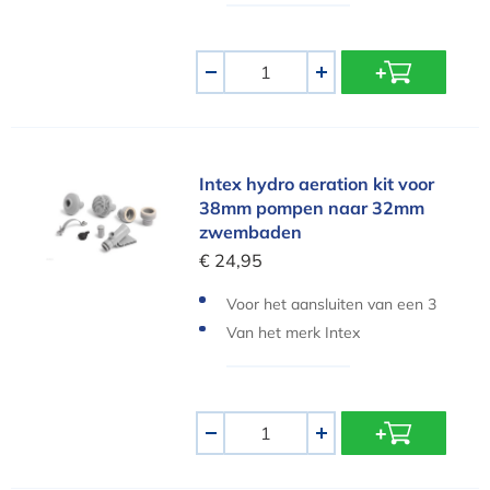
Aantal
-
+
Intex hydro aeration kit voor 38mm pompen 
Intex hydro aeration kit voor
38mm pompen naar 32mm
zwembaden
€ 24,95
Voor het aansluiten van een 3
8 mm pomp op een 32 mm zw
Van het merk Intex
embad aansluiting
Aantal
-
+