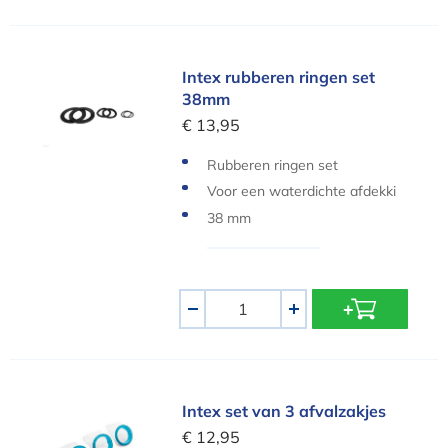
Intex rubberen ringen set 38mm
Intex rubberen ringen set
38mm
€ 13,95
Rubberen ringen set
Voor een waterdichte afdekki
ng
38 mm
Aantal
-
+
Intex set van 3 afvalzakjes
Intex set van 3 afvalzakjes
€ 12,95