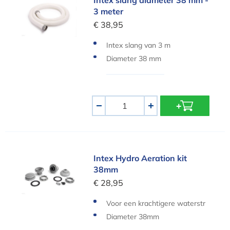
3 meter
€ 38,95
Intex slang van 3 m
Diameter 38 mm
Aantal
-
+
Intex Hydro Aeration kit 38mm
Intex Hydro Aeration kit
38mm
€ 28,95
Voor een krachtigere waterstr
oom
Diameter 38mm