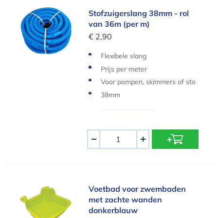
Stofzuigerslang 38mm - rol van 36m (per m)
Stofzuigerslang 38mm - rol
van 36m (per m)
€ 2,90
Flexibele slang
Prijs per meter
Voor pompen, skimmers of sto
fzuigers
38mm
Aantal
-
+
Voetbad voor zwembaden met zachte wanden 
Voetbad voor zwembaden
met zachte wanden
donkerblauw