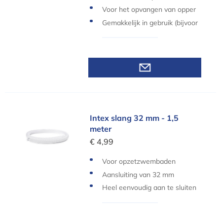
en
Voor het opvangen van opper
vlakte of ronddrijvend vuil
Gemakkelijk in gebruik (bijvoor
beeld: ledigen van het vuil)
Intex slang 32 mm - 1,5 meter
Intex slang 32 mm - 1,5
meter
€ 4,99
Voor opzetzwembaden
Aansluiting van 32 mm
Heel eenvoudig aan te sluiten