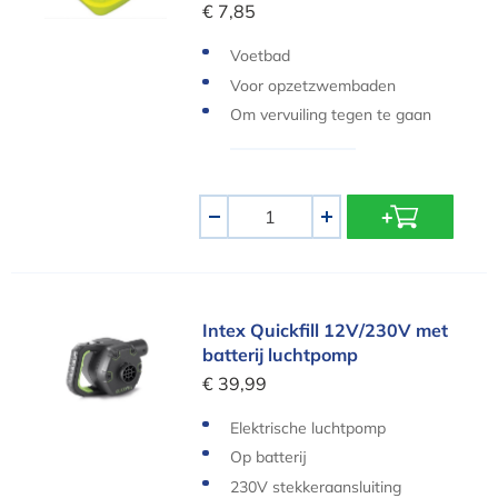
€ 7,85
Voetbad
Voor opzetzwembaden
Om vervuiling tegen te gaan
Aantal
-
+
Intex Quickfill 12V/230V met batterij luchtpomp
Intex Quickfill 12V/230V met
batterij luchtpomp
€ 39,99
Elektrische luchtpomp
Op batterij
230V stekkeraansluiting