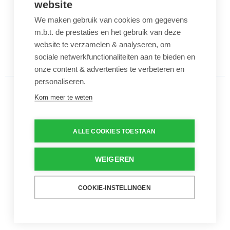
website
Voor Intex Easy Set
We maken gebruik van cookies om gegevens
m.b.t. de prestaties en het gebruik van deze
website te verzamelen & analyseren, om
Aantal
-
+
sociale netwerkfunctionaliteiten aan te bieden en
onze content & advertenties te verbeteren en
personaliseren.
Intex slang met adapter voor skimmer
Kom meer te weten
Intex slang met adapter voor
skimmer
€ 10,95
ALLE COOKIES TOESTAAN
Slang met adapter of aansluit
stuk voor skimmer
WEIGEREN
Van het merk Intex
COOKIE-INSTELLINGEN
Aantal
-
+