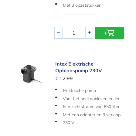
Met 3 opzetstukken
Aantal
-
+
Intex Elektrische Opblaaspomp 230V
Intex Elektrische
Opblaaspomp 230V
€ 12,99
Elektrische pomp
Voor het snel opblazen en lee
g laten lopen van een luchtbe
Een luchtstroom van 650 liter
d
per minuut
Met een adapter en 3 verloop
stukken
230 V