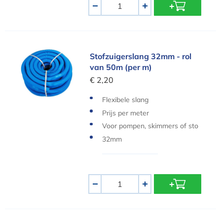
Aantal
-
+
Stofzuigerslang 32mm - rol van 50m (per m)
Stofzuigerslang 32mm - rol
van 50m (per m)
€ 2,20
Flexibele slang
Prijs per meter
Voor pompen, skimmers of sto
fzuigers
32mm
Aantal
-
+