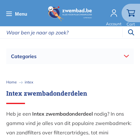
Overslaan
en
Menu
naar
Account
Cart
de
inhoud
gaan
Categories
Kruimelpad
Home
intex
Intex zwembadonderdelen
Heb je een
Intex zwembadonderdeel
nodig? In ons
gamma vind je alles van dit populaire zwembadmerk:
van zandfilters over filtercartridges, tot mini