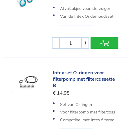
Afvalzakjes voor stofzuiger
Van de Intex Onderhoudsset
Deluxe
Aantal
-
+
Intex set O-ringen voor filterpomp met filtercass
Intex set O-ringen voor
filterpomp met filtercassette
B
€ 14,95
Set van O-ringen
Voor filterpomp met filtercass
ette B
Compatibel met Intex filterpo
mpen