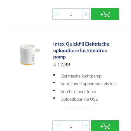
Aantal
-
+
Intex Quickfill Elektrische oplaadbare luchtmatr
Intex Quickfill Elektrische
oplaadbare luchtmatras
pomp
€ 12,99
Elektrische luchtpomp
Voor zowel oppompen als lee
glaten
Van het merk Intex
Oplaadbaar via USB
Aantal
-
+