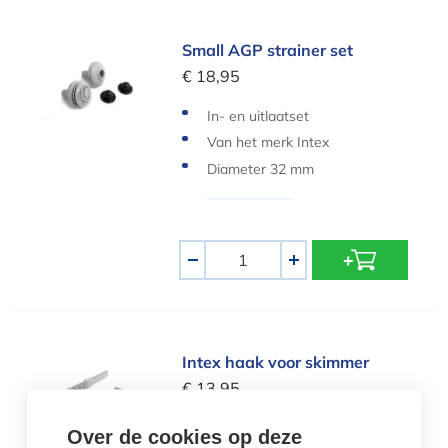
Small AGP strainer set
Small AGP strainer set
€ 18,95
In- en uitlaatset
Van het merk Intex
Diameter 32 mm
Aantal
-
+
Intex haak voor skimmer
Intex haak voor skimmer
€ 13,95
Haak voor skimmer
Over de cookies op deze