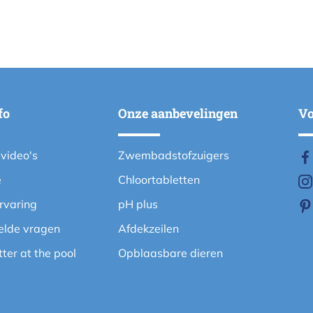
fo
Onze aanbevelingen
Vo
evideo's
Zwembadstofzuigers
e
Chloortabletten
ervaring
pH plus
elde vragen
Afdekzeilen
etter at the pool
Opblaasbare dieren