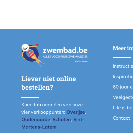
Meer in
Instructi
Inspirati
Liever niet online
bestellen?
60 jaar 
Veelgest
Kom dan naar één van onze
Life is b
vier verkooppunten:
Overijse
,
Contact
Oudenaarde
,
Schoten
,
Sint-
Martens-Latem
.