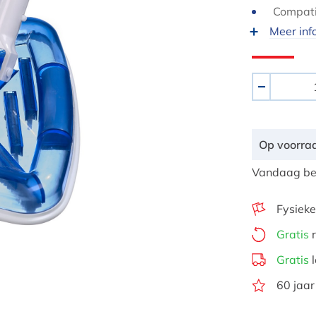
Compatib
Meer inf
Aantal
-
Op voorra
Vandaag bes
Fysieke
Gratis
r
Gratis
l
60 jaar