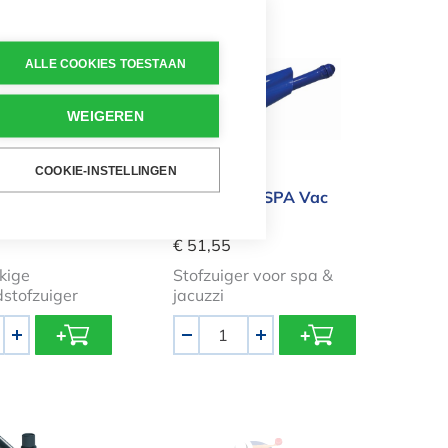
ac 8-wielige bodemzuiger
Poolblaster SPA Vac
ALLE COOKIES TOESTAAN
WEIGEREN
COOKIE-INSTELLINGEN
 8-wielige
Poolblaster SPA Vac
iger
€ 51,55
kige
Stofzuiger voor spa &
tofzuiger
jacuzzi
Aantal
+
-
+
odemzuiger driehoek
Fairlocks groot wiel