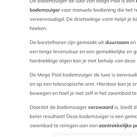
De bodemzuiger de luxe van Mega Pool is een
bodemzuiger
voor manuele bediening die het
vereenvoudigd. De driehoekige vorm helpt je bij
hoeken.
De borstelharen zijn gemaakt uit
duurzaam
en
een lange levensduur en een gemakkelijke en gr
hardnekkige algen kan je met behulp van deze
De Mega Pool bodemzuiger de luxe is eenvoudig
en op een telescopische arm. Hierdoor kan je
bewegen en hoef je niet zelf in het zwembad t
Doordat de bodemzuiger
verzwaard
is, biedt
beter resultaat! Deze bodemzuiger is een gemakk
zwembad te reinigen aan een
aantrekkelijke pr