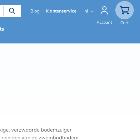
Secondary
Blog
Klantenservice
nl
menu
Account
Cart
ts
kige, verzwaarde bodemzuiger
t reinigen van de zwembadbodem