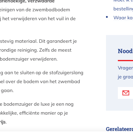
driehoekige, verzwaarde
bestellin
 reinigen van de zwembadbodem
Waar kan
 het verwijderen van het vuil in de
 stevig materiaal. Dit garandeert je
ondige reiniging. Zelfs de meest
Nood
 bodemzuiger verwijderen.
Vragen
 aan te sluiten op de stofzuigerslang
je gra
 snel over de bodem van het zwembad
e gaan.
 de bodemzuiger de luxe je een nog
elijke, efficiënte manier op je
ijs
.
Gerelateer