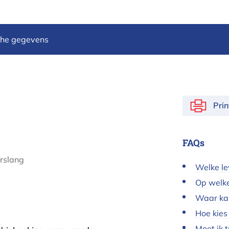
che gegevens
Pri
FAQs
erslang
Welke le
Op welke
Waar kan
Hoe kies 
Moet ik 