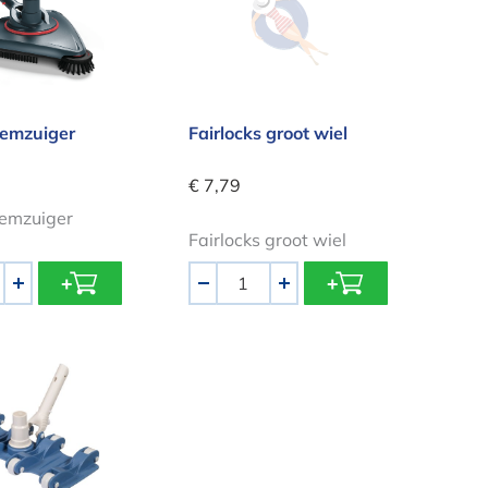
emzuiger
Fairlocks groot wiel
€ 7,79
emzuiger
Fairlocks groot wiel
Aantal
+
-
+
Bodemzuiger Flexibel met 8 wielen