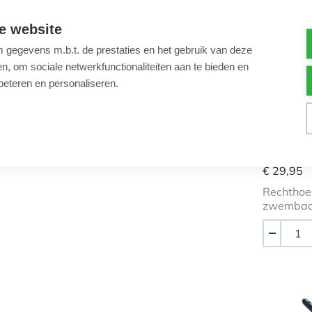
Luxe v
e website
gegevens m.b.t. de prestaties en het gebruik van deze
, om sociale netwerkfunctionaliteiten aan te bieden en
cm
beteren en personaliseren.
Luxe vac
bodemzu
€ 29,95
Rechthoe
zwembads
Aantal
-
Luxe b