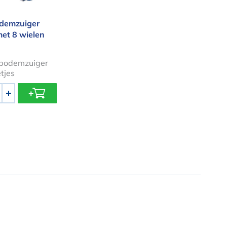
demzuiger
met 8 wielen
bodemzuiger
tjes
+