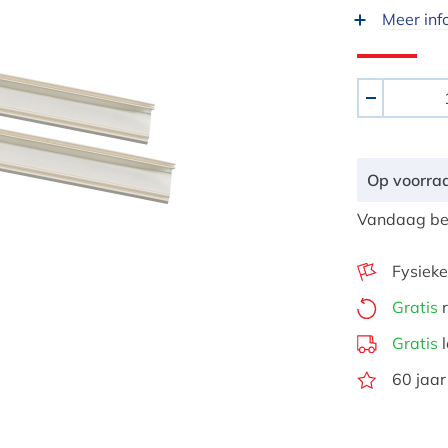
Meer inf
Aantal
-
Op voorra
Vandaag bes
Fysieke
Gratis
r
Gratis
l
60 jaar