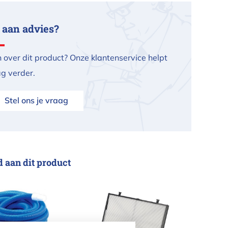
 aan advies?
 over dit product? Onze klantenservice helpt
ag verder.
Stel ons je vraag
d aan dit product
igerslang 15 meter
Dolphin Fijne Filterset M400/ 