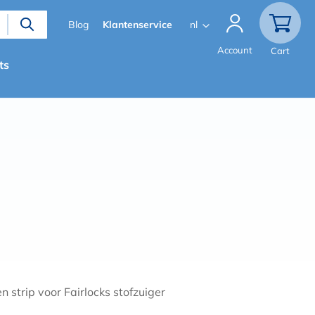
Secondary
Blog
Klantenservice
nl
menu
Account
Cart
ts
 strip voor Fairlocks stofzuiger