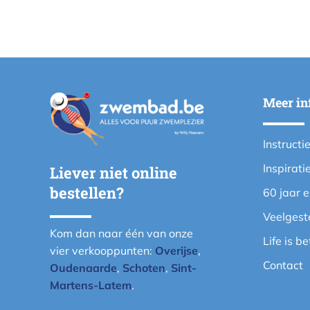
Meer in
Instructi
Inspirati
Liever niet online
bestellen?
60 jaar 
Veelgest
Kom dan naar één van onze
Life is b
vier verkooppunten:
Overijse
,
Contact
Oudenaarde
,
Schoten
,
Sint-
Martens-Latem
.