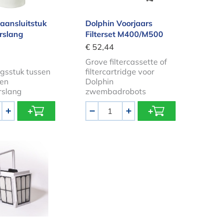
 aansluitstuk
Dolphin Voorjaars
rslang
Filterset M400/M500
€ 52,44
Grove filtercassette of
gsstuk tussen
filtercartridge voor
 en
Dolphin
rslang
zwembadrobots
Aantal
+
-
+
n Filtermand fijne filters M600/M700