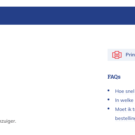
Pri
FAQs
Hoe snel
In welke
Moet ik 
bestellin
zuiger.