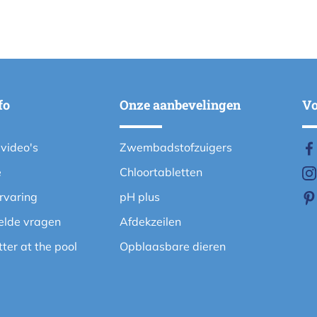
fo
Onze aanbevelingen
Vo
evideo's
Zwembadstofzuigers
e
Chloortabletten
ervaring
pH plus
elde vragen
Afdekzeilen
etter at the pool
Opblaasbare dieren