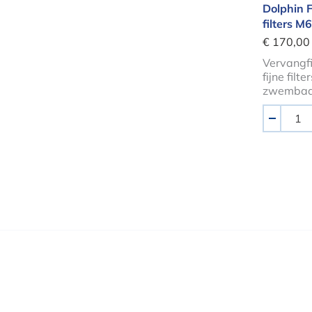
Dolphin F
filters 
€ 170,00
Vervangf
fijne filte
zwembad
Aantal
-