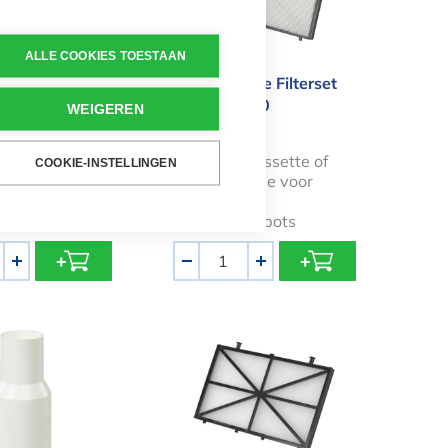
Best verkocht
ALLE COOKIES TOESTAAN
erslang 15
Dolphin Fijne Filterset
M400/ M500
WEIGEREN
€ 99,00
Fijne filtercassette of
COOKIE-INSTELLINGEN
filtercartridge voor
rslang 15
Dolphin
zwembadrobots
Aantal
+
-
+
cks aansluitstuk stofzuigerslang
Dolphin Voorjaars Filterset M