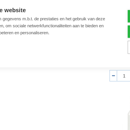
e website
gegevens m.b.t. de prestaties en het gebruik van deze
Stofzuig
, om sociale netwerkfunctionaliteiten aan te bieden en
meter
beteren en personaliseren.
€ 49,59
Stofzuige
meter
Aantal
-
Fairlo