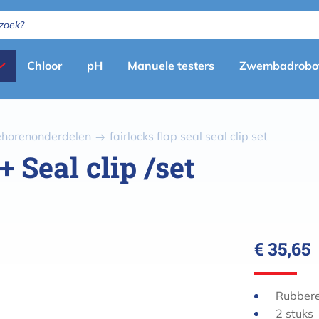
Primary
Chloor
pH
Manuele testers
Zwembadrobo
menu
(nl)
behorenonderdelen
fairlocks flap seal seal clip set
+ Seal clip /set
€ 35,65
Rubberen
2 stuks