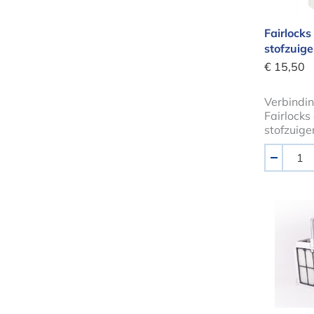
Fairlocks
stofzuige
€ 15,50
Verbindin
Fairlocks
stofzuige
Aantal
-
Dolphi