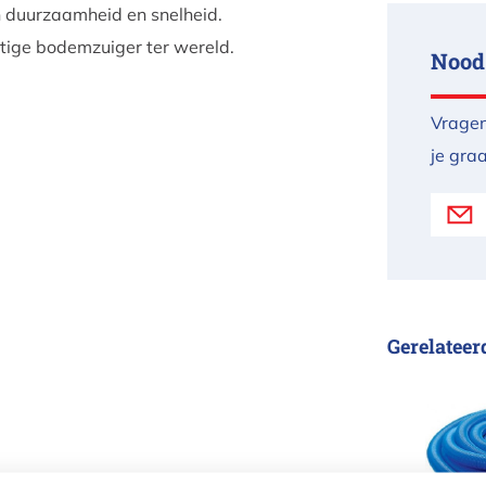
n duurzaamheid en snelheid.
tige bodemzuiger ter wereld.
Nood
Vragen
je gra
Gerelateer
Stofzu