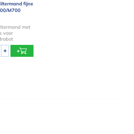
iltermand fijne
M600/M700
iltermand met
rs voor
robot
+