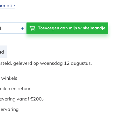
ormatie
+
ad
teld, geleverd op woensdag 12 augustus.
 winkels
uilen en retour
evering vanaf €200,-
 ervaring