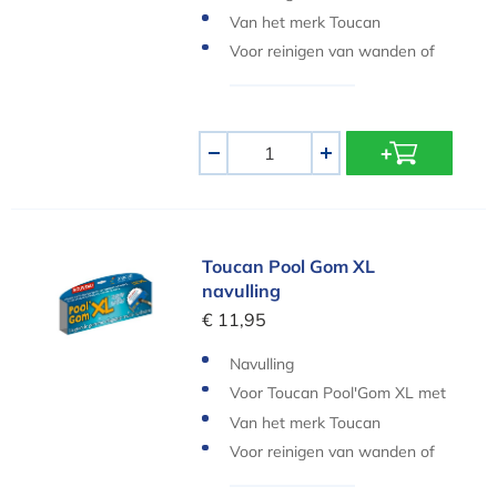
Van het merk Toucan
Voor reinigen van wanden of
waterlijn
Aantal
-
+
Toucan Pool Gom XL navulling
Toucan Pool Gom XL
navulling
€ 11,95
Navulling
Voor Toucan Pool'Gom XL met
houder
Van het merk Toucan
Voor reinigen van wanden of
waterlijn