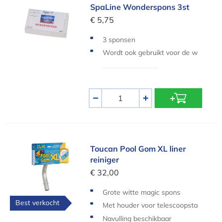
SpaLine Wonderspons 3st
SpaLine Wonderspons 3st
€ 5,75
3 sponsen
Wordt ook gebruikt voor de w
aterlijn
Aantal
-
+
Toucan Pool Gom XL liner reiniger
Toucan Pool Gom XL liner
reiniger
€ 32,00
Grote witte magic spons
Best verkocht
Met houder voor telescoopsta
ng
Navulling beschikbaar