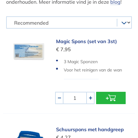
onderhouden. Meer informatie vind je in deze
blog
!
Magic Spons (set van 3st)
Magic Spons (set van 3st)
€ 7,95
3 Magic Sponzen
Voor het reinigen van de wan
den en de waterlijn
Aantal
-
+
Schuurspons met handgreep
Schuurspons met handgreep
€ 4,27