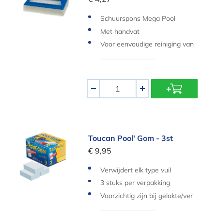
Schuurspons Mega Pool
Met handvat
Voor eenvoudige reiniging van
de waterlijn
Aantal
-
+
Toucan Pool' Gom - 3st
Toucan Pool' Gom - 3st
€ 9,95
Verwijdert elk type vuil
3 stuks per verpakking
Voorzichtig zijn bij gelakte/ver
niste of kwetsbare oppervlakt
es