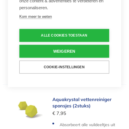
Vervangspons voor magic spons met handvat
onze content & advertenties te verbeteren en
Vervangspons voor magic
personaliseren.
spons met handvat
€ 7,15
Kom meer te weten
Vervangsponzen voor magic s
pons met handvat
ALLE COOKIES TOESTAAN
5 stuks
Voor reinigen van de waterlijn
WEIGEREN
Aantal
COOKIE-INSTELLINGEN
-
+
Aquakrystal vettenreiniger sponsjes (2stuks)
Aquakrystal vettenreiniger
sponsjes (2stuks)
€ 7,95
Absorbeert alle vuildeeltjes uit