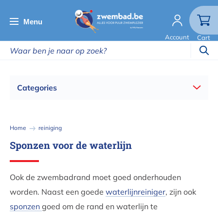
Overslaan
en
Menu
naar
Account
Cart
de
inhoud
gaan
Categories
Kruimelpad
Home
reiniging
Sponzen voor de waterlijn
Ook de zwembadrand moet goed onderhouden
worden. Naast een goede
waterlijnreiniger
, zijn ook
sponzen
goed om de rand en waterlijn te