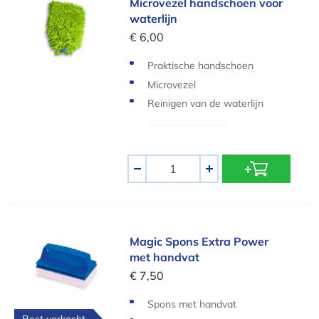
Microvezel handschoen voor
waterlijn
€ 6,00
Praktische handschoen
Microvezel
Reinigen van de waterlijn
Aantal
-
+
Magic Spons Extra Power met handvat
Magic Spons Extra Power
met handvat
€ 7,50
Spons met handvat
Best verkocht