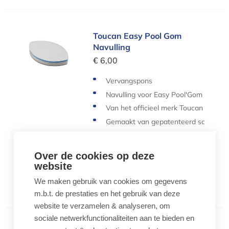
Toucan Easy Pool Gom Navulling
Toucan Easy Pool Gom
Navulling
€ 6,00
Vervangspons
Navulling voor Easy Pool'Gom
Van het officieel merk Toucan
Gemaakt van gepatenteerd sc
huimplastic
Verwijdert vlekken
Over de cookies op deze
website
Aantal
We maken gebruik van cookies om gegevens
-
+
m.b.t. de prestaties en het gebruik van deze
website te verzamelen & analyseren, om
sociale netwerkfunctionaliteiten aan te bieden en