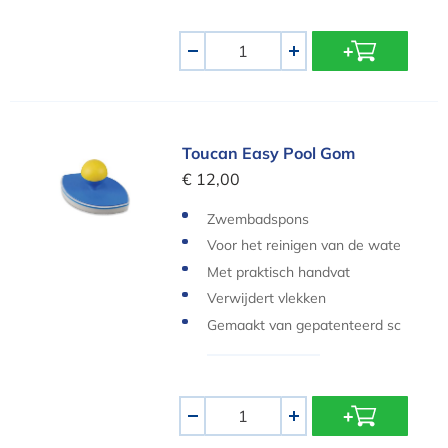
Aantal
-
+
Toucan Easy Pool Gom
Toucan Easy Pool Gom
€ 12,00
Zwembadspons
Voor het reinigen van de wate
rlijn
Met praktisch handvat
Verwijdert vlekken
Gemaakt van gepatenteerd sc
huimplastic
Aantal
-
+