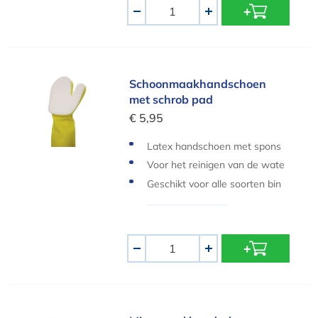
Aantal
-
+
Schoonmaakhandschoen met schrob pad
Schoonmaakhandschoen
met schrob pad
€ 5,95
Latex handschoen met spons
Voor het reinigen van de wate
rlijn
Geschikt voor alle soorten bin
nenbekleding
Aantal
-
+
Microvezel handschoen voor waterlijn