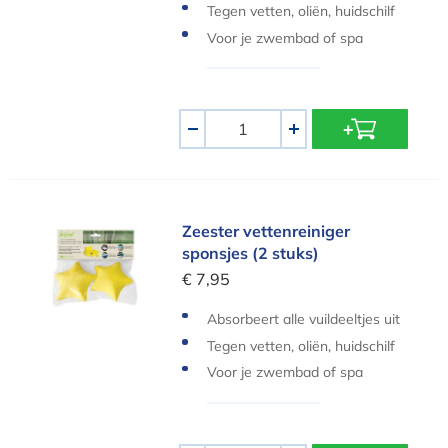
het water
Tegen vetten, oliën, huidschilf
ers,...
Voor je zwembad of spa
Aantal
-
+
Zeester vettenreiniger sponsjes (2 stuks)
Zeester vettenreiniger
sponsjes (2 stuks)
€ 7,95
Absorbeert alle vuildeeltjes uit
het water
Tegen vetten, oliën, huidschilf
ers,...
Voor je zwembad of spa