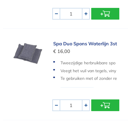
Aantal
-
+
Spa Duo Spons Waterlijn 3st
Spa Duo Spons Waterlijn 3st
€ 16,00
Tweezijdige herbruikbare spo
ns
Veegt het vuil van tegels, viny
l, glasvezel en andere oppervl
Te gebruiken met of zonder re
aktes
inigingsmiddel
Aantal
-
+