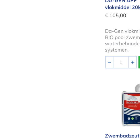
DA-GEN APF
vlokmiddel 20
€ 105,00
Da-Gen vlokmi
BIO pool zwe
waterbehande
systemen.
Aantal
-
+
Zwembadzou
Zwembadzout 