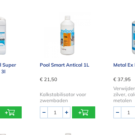
pool Super Winterproduct 3l
Pool Smart Antical 1L
Metal 
l Super
Pool Smart Antical 1L
Metal Ex 
 3l
€ 21,50
€ 37,95
Verwijdert
Kalkstabilisator voor
zilver, c
zwembaden
metalen
Aantal
Aantal
-
+
-
verclean 5l
Poolline Kristalclar 39 1l
Anti k