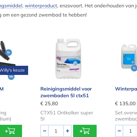
ingsmiddel
,
winterproduct
, enzovoort. Het onderhouden van j
g om een gezond zwembad te hebben!
et M
Reinigingsmiddel voor zwembaden 
Winter
Willy's keuze
 M
Reinigingsmiddel voor
Winterpa
zwembaden 5l ctx51
€ 25,80
€ 135,00
ing
CTX51 Ontkalker super
Set overw
ium)
5l
zwembad 
Aantal
Aantal
-
+
-