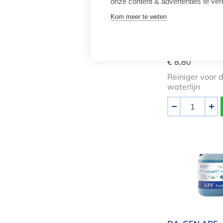
onze content & advertenties te ver
Kom meer te weten
Alkalische
waterlijnreinig
ctx75
€ 8,80
Reiniger voor 
waterlijn
Aantal
-
+
DA-GEN APF