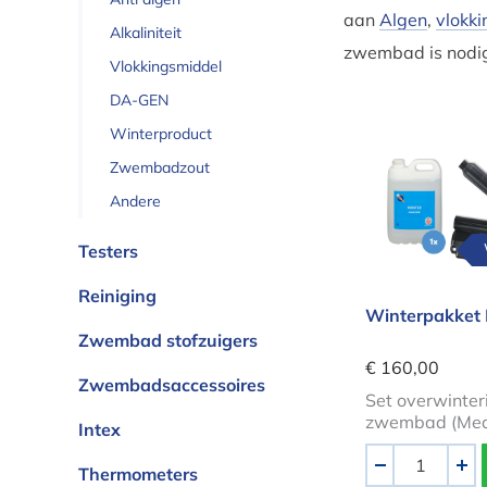
aan
Algen
,
vlokk
Alkaliniteit
zwembad is nodi
Vlokkingsmiddel
DA-GEN
Winterproduct
Winterpakk
Zwembadzout
Andere
Testers
Reiniging
Winterpakket
Zwembad stofzuigers
€ 160,00
Zwembadsaccessoires
Set overwinter
zwembad (Med
Intex
Aantal
Thermometers
-
+