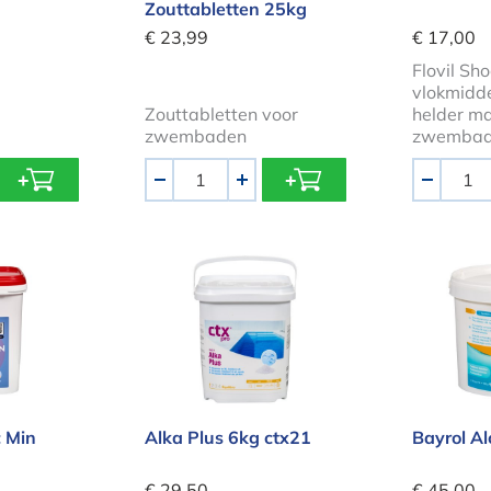
Zouttabletten 25kg
€ 23,99
€ 17,00
Flovil Sh
vlokmidde
Zouttabletten voor
helder m
e
zwembaden
zwembad
Aantal
Aantal
-
+
-
Tac Min emmer 5kg
Alka Plus 6kg ctx21
Bayrol
 Min
Alka Plus 6kg ctx21
Bayrol Al
€ 29,50
€ 45,00