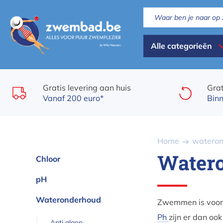
Overslaan
en
naar
Dispaly
de
Alle categorieën
inhoud
all
gaan
categories
Gratis levering aan huis
Grat
Vanaf 200 euro*
Binn
Kruimelpad
Home
watero
Water
Chloor
pH
Wateronderhoud
Zwemmen is voor
Ph
zijn er dan oo
Anti algen