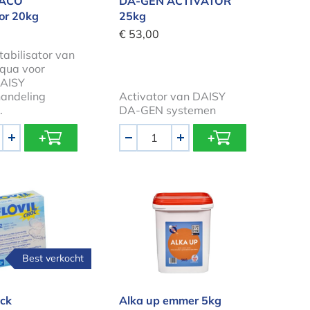
 ACO
DA-GEN ACTIVATOR
tor 20kg
25kg
€ 53,00
abilisator van
qua voor
DAISY
andeling
Activator van DAISY
.
DA-GEN systemen
Aantal
+
-
+
n 25kg
Shock
Alka up emmer 5kg
Best verkocht
ock
Alka up emmer 5kg