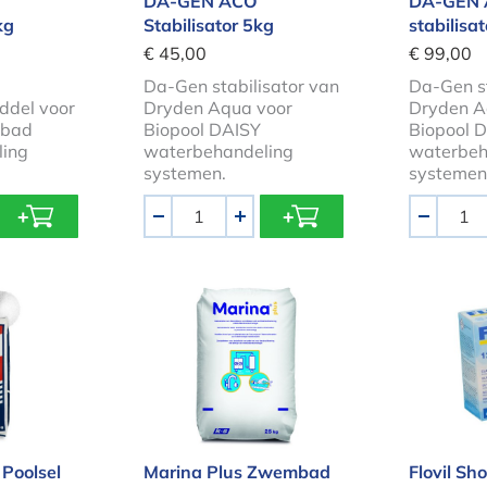
DA-GEN ACO
DA-GEN
kg
Stabilisator 5kg
stabilisa
€ 45,00
€ 99,00
Da-Gen stabilisator van
Da-Gen st
ddel voor
Dryden Aqua voor
Dryden A
mbad
Biopool DAISY
Biopool 
ling
waterbehandeling
waterbeh
systemen.
systemen
Aantal
Aantal
-
+
-
t Poolsel zak 25kg
Marina Plus Zwembad Zouttablette
Flovil 
Poolsel
Marina Plus Zwembad
Flovil Sh