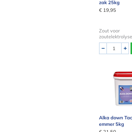
zak 25kg
€ 19,95
Zout voor
zoutelektrolys
Aantal
-
+
Alka down 
Alka down Tac
emmer 5kg
€ 21,50