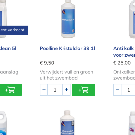
est verkocht
clean 5l
Poolline Kristalclar 39 1l
Anti kalk
voor zw
€ 9,50
€ 25,00
kaanslag
Verwijdert vuil en groen
Ontkalker
uit het zwembad
zwemba
Aantal
Aantal
-
+
-
voor zwembaden 5l ctx607
Winterproduct 1l
Reinig