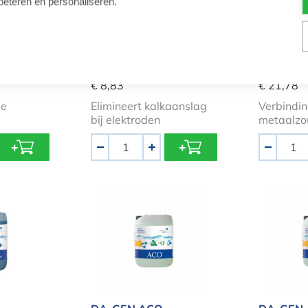
beteren en personaliseren.
Celontkalker
Metaal st
er 1l
elektrolyser 1l ctx35
€ 8,83
€ 21,78
de
Elimineert kalkaanslag
Verbindi
bij elektroden
metaalzo
Aantal
Aantal
-
+
-
 vlokmiddel 20kg
DA-GEN ACO Stabilisator 5kg
DA-GEN