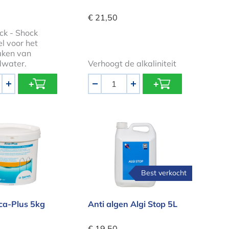
€ 21,50
ock - Shock
l voor het
aken van
water.
Verhoogt de alkaliniteit
Aantal
+
-
+
 Alca-Plus 5kg
Anti algen Algi Stop 5L
Best verkocht
ca-Plus 5kg
Anti algen Algi Stop 5L
€ 19,50