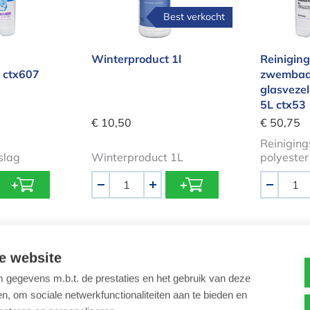
Best verkocht
Winterproduct 1l
Reiniging
 ctx607
zwembad
glasvezel
5L ctx53
€ 10,50
€ 50,75
Reiniging
slag
Winterproduct 1L
polyeste
Aantal
Aantal
-
+
-
aterlijnreiniger 1l ctx75
Celontkalker elektrolyser 1l ctx35
Metaal
e website
gegevens m.b.t. de prestaties en het gebruik van deze
, om sociale netwerkfunctionaliteiten aan te bieden en