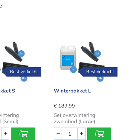
e
5l ctx51
pakket S
Winterpakket L
Best verkocht
Best verkocht
kket S
Winterpakket L
€ 189,99
intering
Set overwintering
(Small)
zwembad (Large)
Aantal
+
-
+