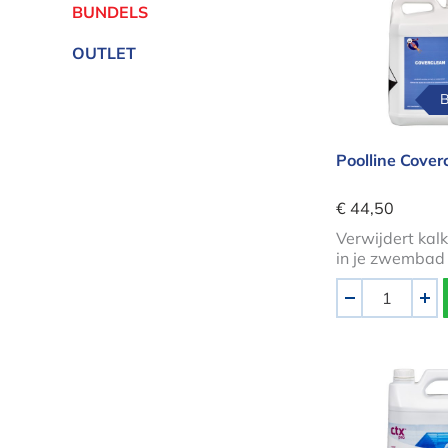
BUNDELS
OUTLET
B
Poolline Cover
€ 44,50
Verwijdert kal
in je zwembad
Aantal
-
+
Anti-kalk 