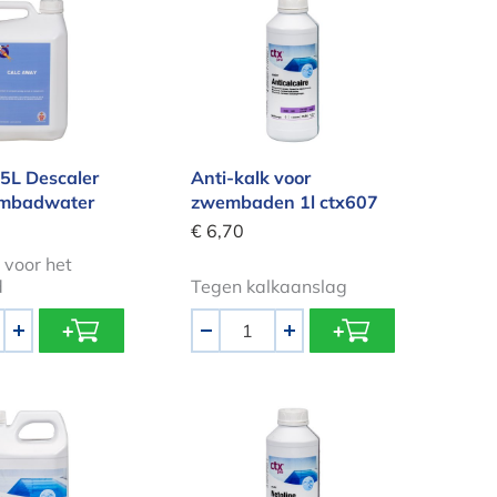
 5L Descaler
Anti-kalk voor
embadwater
zwembaden 1l ctx607
€ 6,70
 voor het
d
Tegen kalkaanslag
Aantal
+
-
+
ingsmiddel (voor zwembaden in glasvezel en polyeste
NetoLine Waterlijnreiniger teg