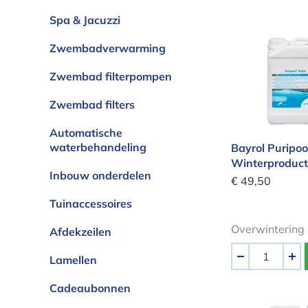
Spa & Jacuzzi
Bayrol Puri
Zwembadverwarming
Zwembad filterpompen
Zwembad filters
Automatische
waterbehandeling
Bayrol Puripoo
Winterproduct
Inbouw onderdelen
€ 49,50
Tuinaccessoires
Overwintering
Afdekzeilen
Aantal
Lamellen
-
+
Cadeaubonnen
Poolline Co