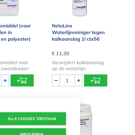
smiddel (voor
NetoLine
en in
Waterlijnreiniger tegen
 en polyester)
kalkaanslag 1l ctx56
€ 11,30
smiddel voor
Verwijdert kalkaanslag
r zwembaden
op de waterlijn
Aantal
+
-
+
 stop 5l ctx715
Polyfosfaatkristallen 1kg
ALLE COOKIES TOESTAAN
WEIGEREN