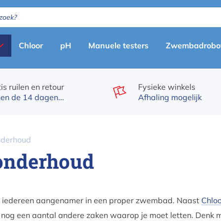
Primary
Chloor
pH
Manuele testers
Zwembadrobo
menu
(nl)
is ruilen en retour
Fysieke winkels
en de 14 dagen...
Afhaling mogelijk
nderhoud
onderhoud
 iedereen aangenamer in een proper zwembad. Naast
Chlo
k nog een aantal andere zaken waarop je moet letten. Denk 