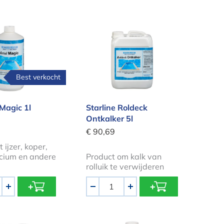
Ex Magic 1l
Starline Roldeck Ontkalker 5l
Best verkocht
Magic 1l
Starline Roldeck
Ontkalker 5l
€ 90,69
 ijzer, koper,
alcium en andere
Product om kalk van
rolluik te verwijderen
Aantal
+
-
+
alk 5L Descaler voor zwembadwater
Anti-kalk voor zwembaden 1l 