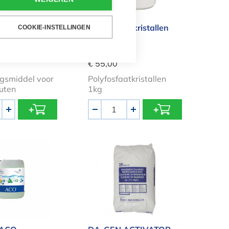
op 5l ctx715
Polyfosfaatkristallen
COOKIE-INSTELLINGEN
1kg
€ 55,00
ngsmiddel voor
Polyfosfaatkristallen
uten
1kg
Aantal
+
-
+
 ACO stabilisator 20kg
DA-GEN ACTIVATOR 25kg