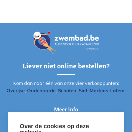
Liever niet online bestellen?
Kom dan naar één van onze vier verkooppunten:
Overijse
,
Oudenaarde
,
Schoten
,
Sint-Martens-Latem
.
Meer info
Over de cookies op deze
Instructievideo's
website