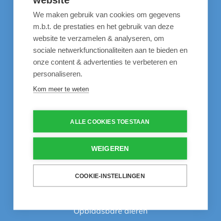
Inspiratie
We maken gebruik van cookies om gegevens
60 jaar ervaring
m.b.t. de prestaties en het gebruik van deze
website te verzamelen & analyseren, om
Veelgestelde vragen
sociale netwerkfunctionaliteiten aan te bieden en
Life is better at the pool
onze content & advertenties te verbeteren en
personaliseren.
Contact
Kom meer te weten
Onze aanbevelingen
ALLE COOKIES TOESTAAN
Zwembadstofzuigers
WEIGEREN
Chloortabletten
pH plus
COOKIE-INSTELLINGEN
Afdekzeilen
Opblaasbare dieren