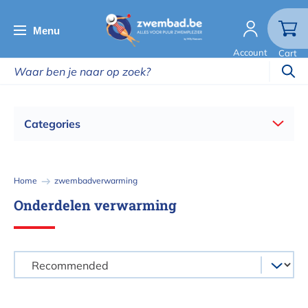
Overslaan
en
Menu
naar
Account
Cart
de
inhoud
gaan
Categories
Kruimelpad
Home
zwembadverwarming
Onderdelen verwarming