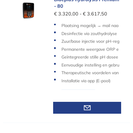
- 80
€ 3.320,00 - € 3.617,50
Plaatsing mogelijk → mail naa
r
info@zwembad.be
Desinfectie via zouthydrolyse
Zuur/base injectie voor pH-reg
eling
Permanente weergave ORP e
n pH waardes
Geïntegreerde stille pH dosee
rpomp
Eenvoudige instelling en gebru
iksvriendelijk apparaat
Therapeutische voordelen van
zout water
Installatie via app (E-pool)
Bekijk varianten