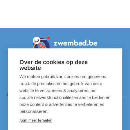
Over de cookies op deze
website
Liever niet online bestellen?
We maken gebruik van cookies om gegevens
m.b.t. de prestaties en het gebruik van deze
Kom dan naar één van onze vier verkooppunten:
website te verzamelen & analyseren, om
Overijse
,
Oudenaarde
,
Schoten
,
Sint-Martens-Latem
.
sociale netwerkfunctionaliteiten aan te bieden en
onze content & advertenties te verbeteren en
personaliseren.
Meer info
Kom meer te weten