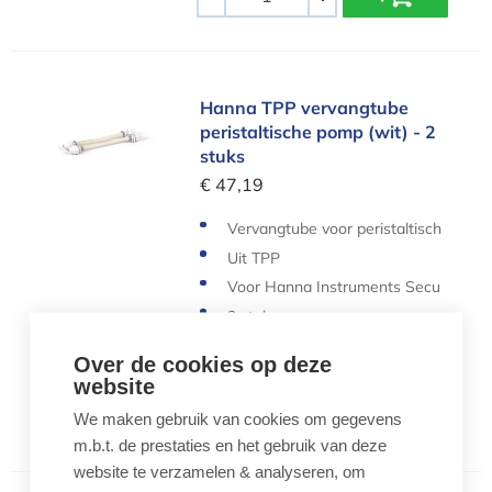
-
+
Hanna TPP vervangtube peristaltische pomp (wit
Hanna TPP vervangtube
peristaltische pomp (wit) - 2
stuks
€ 47,19
Vervangtube voor peristaltisch
e pomp
Uit TPP
Voor Hanna Instruments Secu
rity Plus Cloud
2 stuks
Over de cookies op deze
website
Aantal
We maken gebruik van cookies om gegevens
-
+
m.b.t. de prestaties en het gebruik van deze
website te verzamelen & analyseren, om