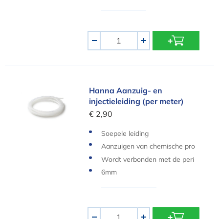
Aantal
-
+
Hanna Aanzuig- en injectieleiding (per meter)
Hanna Aanzuig- en
injectieleiding (per meter)
€ 2,90
Soepele leiding
Aanzuigen van chemische pro
ducten
Wordt verbonden met de peri
staltische slang
6mm
Aantal