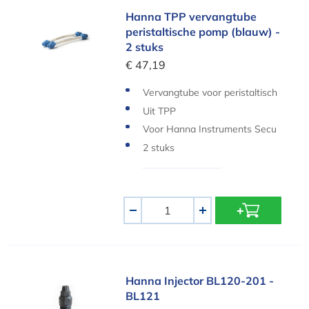
Hanna TPP vervangtube peristaltische pomp (bl
Hanna TPP vervangtube
peristaltische pomp (blauw) -
2 stuks
€ 47,19
Vervangtube voor peristaltisch
e pomp
Uit TPP
Voor Hanna Instruments Secu
rity Pool Plus
2 stuks
Aantal
-
+
Hanna Injector BL120-201 - BL121
Hanna Injector BL120-201 -
BL121