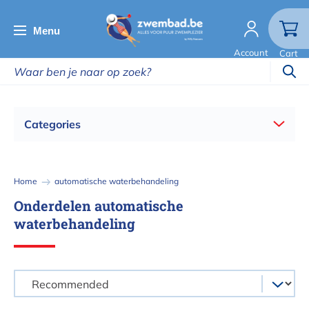
Overslaan
en
Menu
naar
Account
Cart
de
inhoud
gaan
Categories
Kruimelpad
Home
automatische waterbehandeling
Onderdelen automatische
waterbehandeling