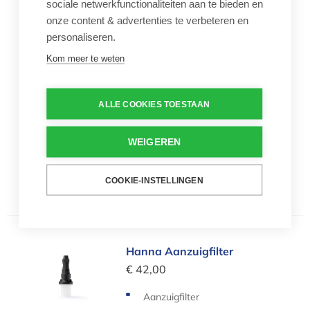
sociale netwerkfunctionaliteiten aan te bieden en
Hanna rotor voor peristaltische pomp BL30 (wit)
onze content & advertenties te verbeteren en
Hanna rotor voor
personaliseren.
peristaltische pomp BL30
(wit)
Kom meer te weten
€ 44,77
Rotor
ALLE COOKIES TOESTAAN
Onderdeel voor Hanna Instru
ments Security Cloud
WEIGEREN
Aantal
COOKIE-INSTELLINGEN
-
+
Hanna Aanzuigfilter
Hanna Aanzuigfilter
€ 42,00
Aanzuigfilter