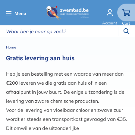
Overslaan
en
Menu
naar
Account
Cart
de
inhoud
gaan
Kruimelpad
Home
Gratis levering aan huis
Heb je een bestelling met een waarde van meer dan
€200 leveren we die gratis aan huis of in een
afhaalpunt in jouw buurt. De enige uitzondering is de
levering van zware chemische producten.
Voor de levering van vloeibaar chloor en zwavelzuur
wordt er steeds een transportkost gevraagd van €35.
Dit omwille van de uitzonderlijke