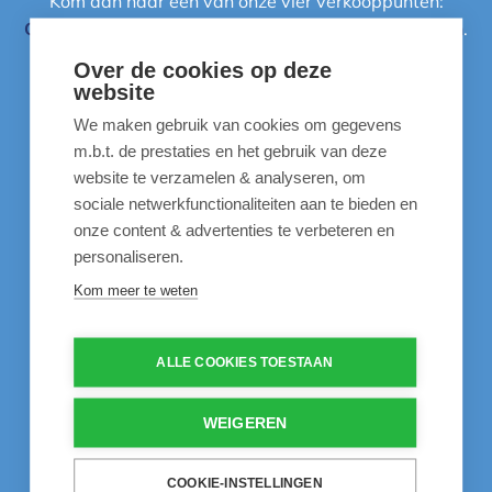
Kom dan naar één van onze vier verkooppunten:
Overijse
,
Oudenaarde
,
Schoten
,
Sint-Martens-Latem
.
Over de cookies op deze
website
Meer info
We maken gebruik van cookies om gegevens
m.b.t. de prestaties en het gebruik van deze
Instructievideo's
website te verzamelen & analyseren, om
Inspiratie
sociale netwerkfunctionaliteiten aan te bieden en
onze content & advertenties te verbeteren en
60 jaar ervaring
personaliseren.
Veelgestelde vragen
Kom meer te weten
Life is better at the pool
Contact
ALLE COOKIES TOESTAAN
WEIGEREN
Onze aanbevelingen
COOKIE-INSTELLINGEN