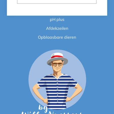
Zwembadstofzuigers
Chloortabletten
pH plus
Afdekzeilen
Opblaasbare dieren