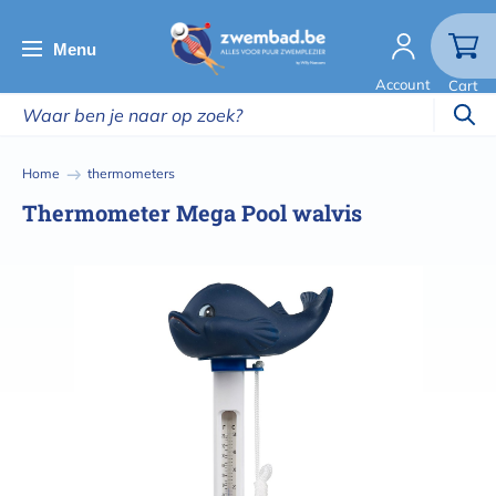
Overslaan
en
Menu
naar
Account
Cart
de
inhoud
gaan
Kruimelpad
Home
thermometers
Thermometer Mega Pool walvis