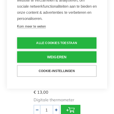
Drijvende ronde
sociale netwerkfunctionaliteiten aan te bieden en
thermometer
onze content & advertenties te verbeteren en
Aantal
personaliseren.
-
+
Kom meer te weten
Luxe Digitale Thermometer
ALLE COOKIES TOESTAAN
WEIGEREN
COOKIE-INSTELLINGEN
Luxe Digitale
Thermometer
€ 13,00
Digitale thermometer
Aantal
-
+