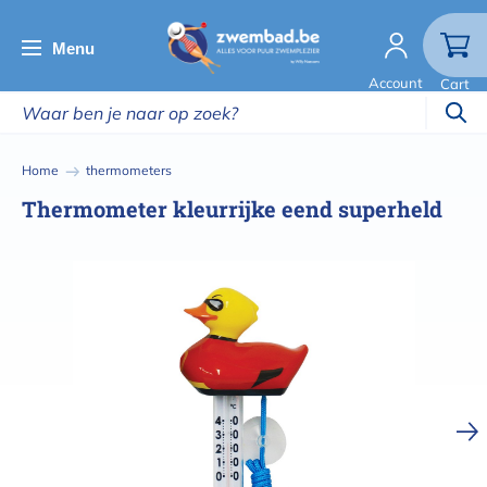
Overslaan
en
Menu
naar
Account
Cart
de
inhoud
gaan
Kruimelpad
Home
thermometers
Thermometer kleurrijke eend superheld