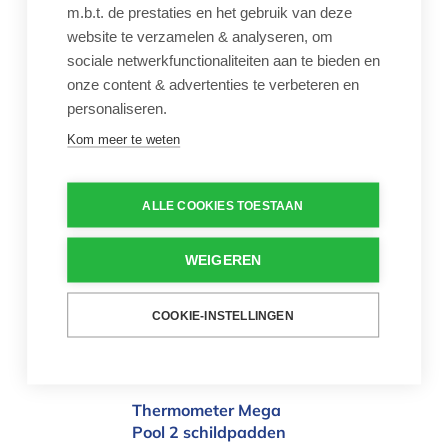
m.b.t. de prestaties en het gebruik van deze
Thermometer tube XL
website te verzamelen & analyseren, om
Oranje
sociale netwerkfunctionaliteiten aan te bieden en
€ 23,99
onze content & advertenties te verbeteren en
personaliseren.
Thermometer met grote
cijfers
Kom meer te weten
Aantal
-
+
ALLE COOKIES TOESTAAN
Thermometer Mega Pool 2 schildp
WEIGEREN
COOKIE-INSTELLINGEN
Thermometer Mega
Pool 2 schildpadden