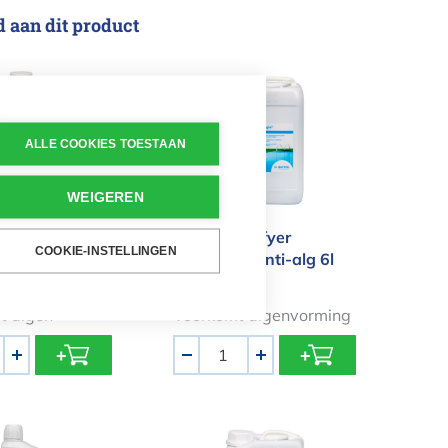
d aan dit product
 Clarifyer Desalgine Anti-alg 1l
Bayrol Clarifyer Desalgine Anti
ALLE COOKIES TOESTAAN
WEIGEREN
arifyer
Bayrol Clarifyer
COOKIE-INSTELLINGEN
 Anti-alg 1l
Desalgine Anti-alg 6l
€ 69,50
t algen
Voorkomt algenvorming
Aantal
+
-
+
op Ultra Power 1l ctx530c
Bayrol Clarifyer Desalgine Anti