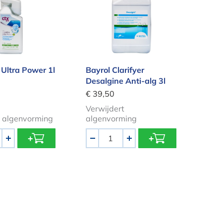
 Ultra Power 1l
Bayrol Clarifyer
Desalgine Anti-alg 3l
€ 39,50
Verwijdert
 algenvorming
algenvorming
Aantal
+
-
+