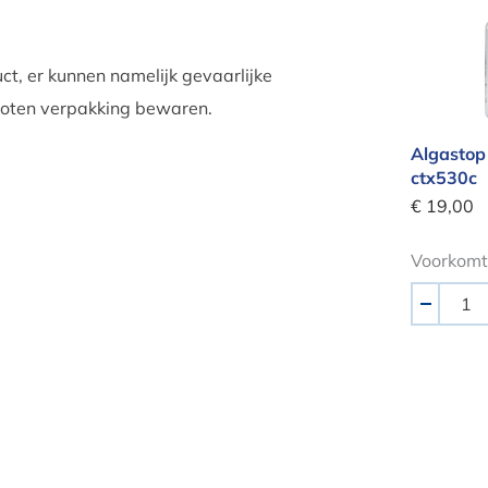
t, er kunnen namelijk gevaarlijke
sloten verpakking bewaren.
Algastop
ctx530c
€ 19,00
Voorkomt
Aantal
-