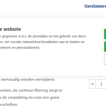
Gerelateer
Bayrol
hockbehandeling toe door het toevoegen
e website
u minimum 24u te wachten vooraleer je
gegevens m.b.t. de prestaties en het gebruik van deze
, om sociale netwerkfunctionaliteiten aan te bieden en
beteren en personaliseren.
Bayrol Cl
0 m³ zwembadwater rechtstreeks over
Desalgine
dat het vuil samenklit en de algen naar
€ 14,50
Verwijder
r eenvoudig worden verwijderd.
Aantal
-
werken, de continue filtering zorgt er
ds de verpakking na voor een goeie
Algast
rschriften.