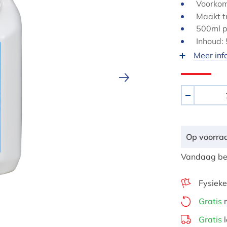
Voorkom
Maakt t
500ml p
Inhoud:
Meer inf
Aantal
-
Op voorra
Vandaag bes
Fysieke
Gratis
r
Gratis
l