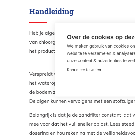
Handleiding
Heb je algen in je water, pas dan eerst een s
Over de cookies op dez
van chloorgranulaat. Na de chloorshock dient 
We maken gebruik van cookies om 
het product toevoegt.
website te verzamelen & analyseren
onze content & advertenties te ver
Kom meer te weten
Verspreidt vervolgens 500 ml Algi stop per 1
het wateroppervlak. De algi stop zorgt ervoor 
de bodem zinken.
De algen kunnen vervolgens met een stofzuige
Belangrijk is dat je de zandfilter constant laat 
mee voor dat het vuil sneller oplost. Lees stee
dosering en hou rekening met de veiligheidsvoo