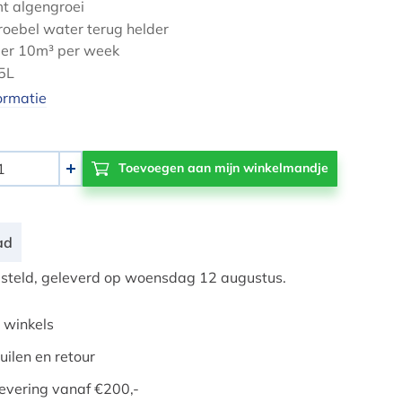
t algengroei
roebel water terug helder
er 10m³ per week
 5L
ormatie
+
ad
teld, geleverd op woensdag 12 augustus.
 winkels
uilen en retour
evering vanaf €200,-