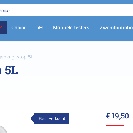
Primary
Chloor
pH
Manuele testers
Zwembadrobo
menu
(nl)
gen algi stop 5l
p 5L
€ 19,50
Best verkocht