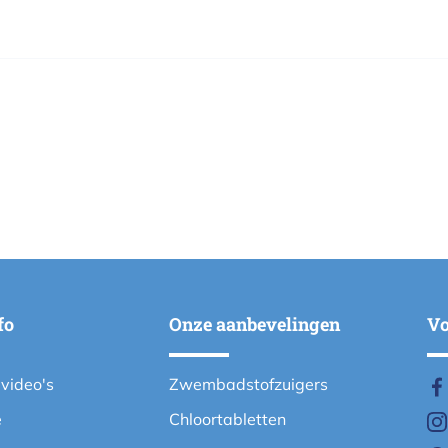
fo
Onze aanbevelingen
Vo
evideo's
Zwembadstofzuigers
e
Chloortabletten