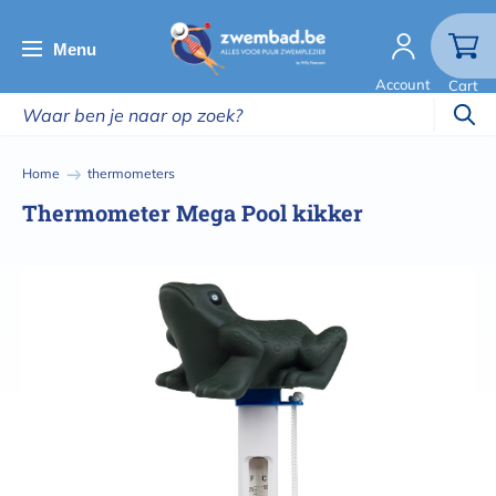
Overslaan
en
Menu
naar
Account
Cart
de
inhoud
gaan
Kruimelpad
Home
thermometers
Thermometer Mega Pool kikker