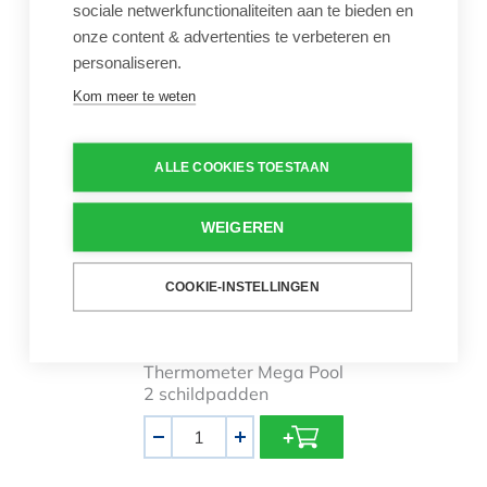
sociale netwerkfunctionaliteiten aan te bieden en
Aantal
onze content & advertenties te verbeteren en
-
+
personaliseren.
Kom meer te weten
Thermometer Mega Pool 2 schildp
ALLE COOKIES TOESTAAN
WEIGEREN
Thermometer Mega
COOKIE-INSTELLINGEN
Pool 2 schildpadden
€ 9,00
Thermometer Mega Pool
2 schildpadden
Aantal
-
+