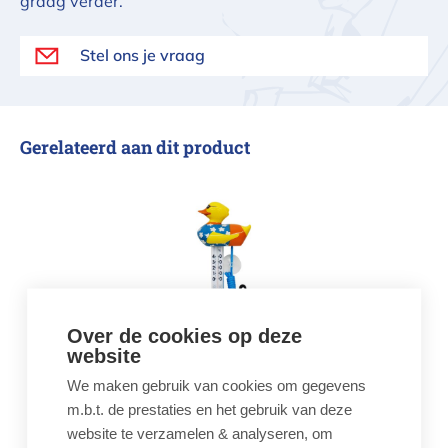
graag verder.
Stel ons je vraag
Gerelateerd aan dit product
Thermometer kleurrijke eend bloeme
Over de cookies op deze
website
Thermometer kleurrijke
eend bloemetjes
We maken gebruik van cookies om gegevens
€ 14,95
m.b.t. de prestaties en het gebruik van deze
website te verzamelen & analyseren, om
Thermometer Eend