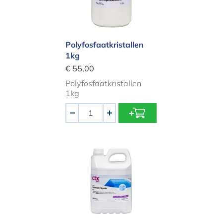
Polyfosfaatkristallen
1kg
€ 55,00
Polyfosfaatkristallen
1kg
Aantal
-
+
Reinigingsmiddel (voor zwembaden i