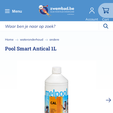
Overslaan
en
Menu
naar
Account
Cart
de
inhoud
gaan
Kruimelpad
Home
wateronderhoud
andere
Pool Smart Antical 1L