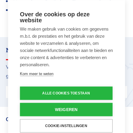
Hoe snel mag ik mijn bestelling verwachten?
Waar kan ik de Track & Trace van mijn bestelling
Over de cookies op deze
website
volgen?
We maken gebruik van cookies om gegevens
m.b.t. de prestaties en het gebruik van deze
website te verzamelen & analyseren, om
Nood aan advies?
sociale netwerkfunctionaliteiten aan te bieden en
onze content & advertenties te verbeteren en
personaliseren.
Vragen over dit product? Onze klantenservice helpt je
Kom meer te weten
graag verder.
Stel ons je vraag
ALLE COOKIES TOESTAAN
WEIGEREN
Gerelateerd aan dit product
COOKIE-INSTELLINGEN