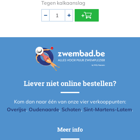
Tegen kalkaanslag
Aantal
-
+
Liever niet online bestellen?
Kom dan naar één van onze vier verkooppunten:
Overijse
,
Oudenaarde
,
Schoten
,
Sint-Martens-Latem
.
Meer info