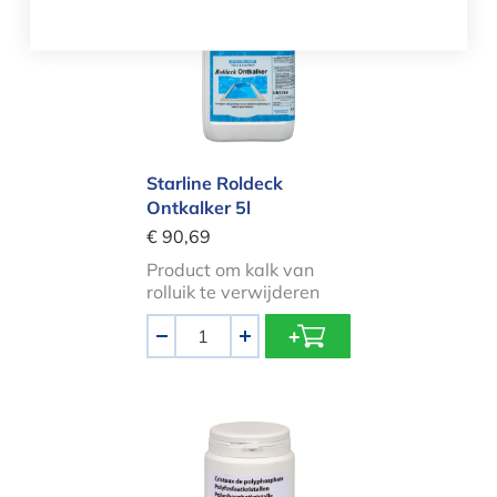
Starline Roldeck Ontkalker 5l
Starline Roldeck
Ontkalker 5l
€ 90,69
Product om kalk van
rolluik te verwijderen
Aantal
-
+
Polyfosfaatkristallen 1kg