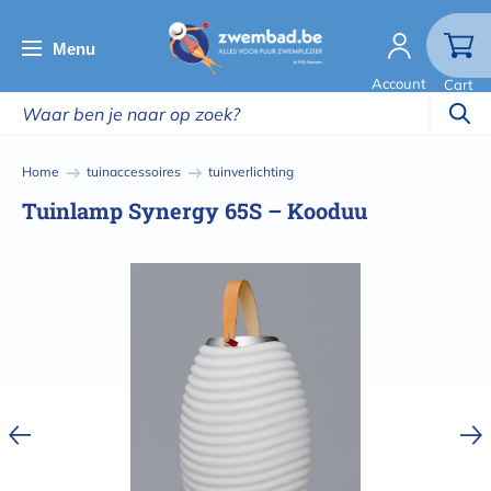
Overslaan
en
Menu
naar
Account
Cart
de
inhoud
gaan
Kruimelpad
Home
tuinaccessoires
tuinverlichting
Tuinlamp Synergy 65S – Kooduu