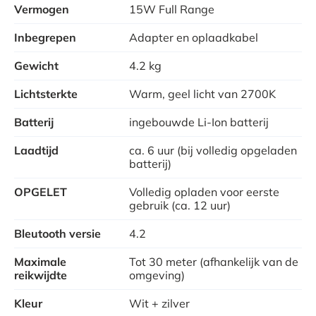
stereo-effect.
Vermogen
15W Full Range
Drankenkoeler: Bovenaan de Synergy zit een
Inbegrepen
Adapter en oplaadkabel
aluminium reservoir dat je kan vullen met ijs. Zo kan je
Gewicht
4.2 kg
de wijnfles of fles Champagne gewoon in de tuin laten
Lichtsterkte
Warm, geel licht van 2700K
staan en hoef je niet steeds naar de ijskast te
wandelen. Ideaal voor feestjes in de zomer, maar ook
Batterij
ingebouwde Li-Ion batterij
voor het eindejaar te vieren!
Laadtijd
ca. 6 uur (bij volledig opgeladen
batterij)
Bloempot/plantenbak: Wil je de Synergy van Kooduu
OPGELET
Volledig opladen voor eerste
wat meer aankleden? Dan kan je hem ook gebruiken
gebruik (ca. 12 uur)
als plantenbak. Doordat de tuinlamp gemaakt is uit
Bleutooth versie
4.2
polypropyleen, is hij volledig waterdicht en geschikt
om planten te potten.
Maximale
Tot 30 meter (afhankelijk van de
reikwijdte
omgeving)
De Synergie wordt geproduceerd in high-end top-
Kleur
Wit + zilver
materialen en beschikt over een lederen handvat en