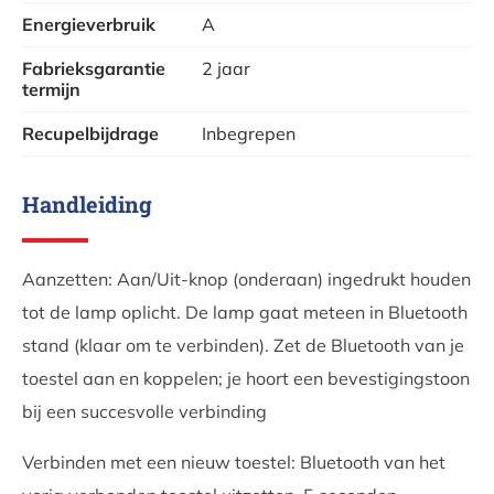
Energieverbruik
A
mooie afwerking in aluminium.
Fabrieksgarantie
2 jaar
De Synergy van Kooduu is beschikbaar in 3 formaten:
termijn
Deze
Synergy 35
: handig tafelmodel
Recupelbijdrage
Inbegrepen
De
Synergy 50
: medium
Handleiding
De
Synergy 65
: large voor een maximale impact en
extra sterke speakers
Aanzetten: Aan/Uit-knop (onderaan) ingedrukt houden
De adapter en oplaadkabel voor deze lamp worden
tot de lamp oplicht. De lamp gaat meteen in Bluetooth
meegeleverd. Voor het eerste gebruik laad je de lamp
stand (klaar om te verbinden). Zet de Bluetooth van je
best 12u opladen.
toestel aan en koppelen; je hoort een bevestigingstoon
bij een succesvolle verbinding
Deze Synergy Designlamp is een echt lifestyle gadget
voor in je tuin, op je balkon of voor in huis. Het is
Verbinden met een nieuw toestel: Bluetooth van het