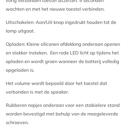
perfect geschikt om cadeau te doen tijdens het
vorig verbonden toestel uitzetten. 5 seconden
eindejaar of gewoon bij een housewarming! Maar ook
wachten en met het nieuwe toestel verbinden.
als personeelsgeschenk of relatiecadeau kan je deze
Uitschakelen: Aan/Uit knop ingedrukt houden tot de
design tuinlamp bestellen.
lamp uitgaat.
Opladen: Kleine siliconen afdekking onderaan openen
en stekker insteken. Een rode LED licht op tijdens het
opladen en wordt groen wanneer de batterij volledig
opgeladen is.
Het volume wordt bepaald door het toestel dat
verbonden is met de speaker.
Rubberen nopjes onderaan voor een stabielere stand
worden bevestigd met behulp van de meegeleverde
schroeven.