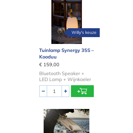
Tuinlamp Synergy 35S – Kooduu
Willy's keuze
Tuinlamp Synergy 35S –
Kooduu
€ 159,00
Bluetooth Speaker +
LED Lamp + Wijnkoeler
Aantal
-
+
SunLight lamp met prikker – Eva So