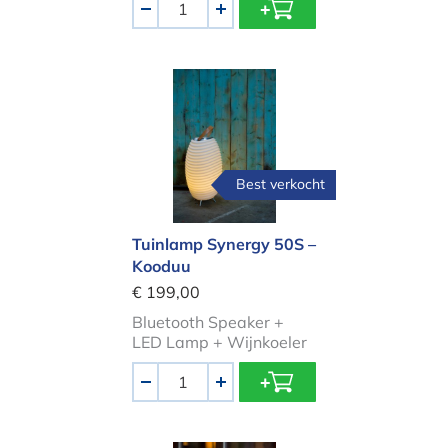
-
+
Tuinlamp Synergy 50S – Kooduu
Best verkocht
Tuinlamp Synergy 50S –
Kooduu
€ 199,00
Bluetooth Speaker +
LED Lamp + Wijnkoeler
Aantal
-
+