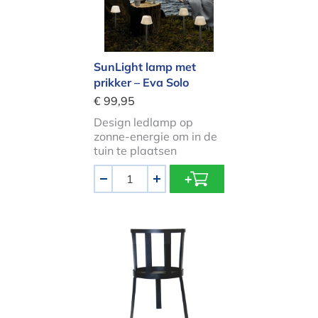
SunLight lamp met
prikker – Eva Solo
€ 99,95
Design ledlamp op
zonne-energie om in de
tuin te plaatsen
Aantal
-
+
Fakkel Houder