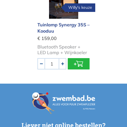
Willy's keuze
Tuinlamp Synergy 35S –
Kooduu
€ 159,00
Bluetooth Speaker +
LED Lamp + Wijnkoeler
Aantal
-
+
Liever niet online bestellen?