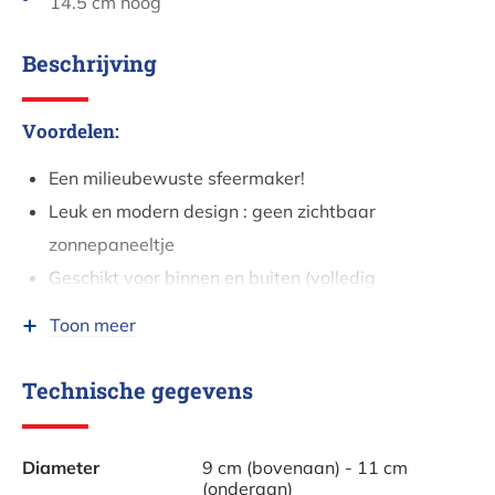
14.5 cm hoog
Beschrijving
Voordelen:
Een milieubewuste sfeermaker!
Leuk en modern design : geen zichtbaar
zonnepaneeltje
Geschikt voor binnen en buiten (volledig
waterdicht)!
Toon meer
LED-lamp wordt meegeleverd.
Snoerloos, want op zonne-energie
Technische gegevens
Gaat automatisch uit wanneer het licht is
Mooi, zachtwit licht
Diameter
9 cm (bovenaan) - 11 cm
(onderaan)
Deze Sunlight tafellamp is het ideale milieuvriendelijke