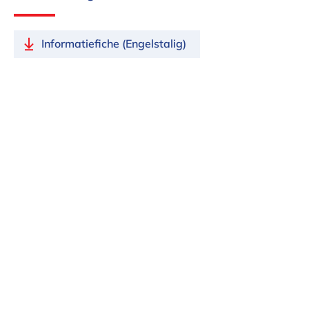
Doordat de lamp werkt op zonne-energie kan je de
lamp gemakkelijk verplaatsen en ben je niet
Informatiefiche (Engelstalig)
afhankelijk van de beschikbare stopcontacten.
Kortom : Met deze design tafellamp geef je direct meer
sfeer aan je tuin of huis tijdens gezellige avonden met
vrienden.
Bekijk de productvideo van de SunLight Tafellamp van
Eva Solo!