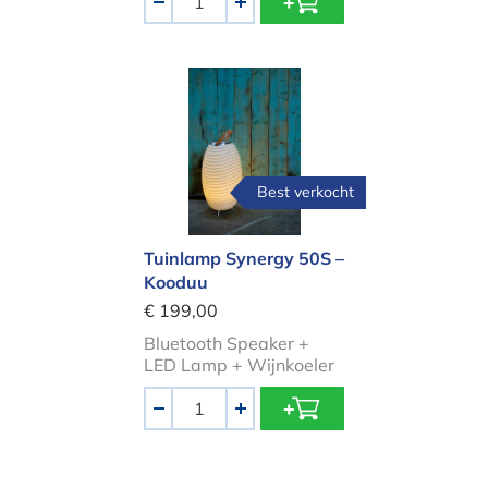
-
+
Tuinlamp Synergy 50S – Kooduu
Best verkocht
Tuinlamp Synergy 50S –
Kooduu
€ 199,00
Bluetooth Speaker +
LED Lamp + Wijnkoeler
Aantal
-
+