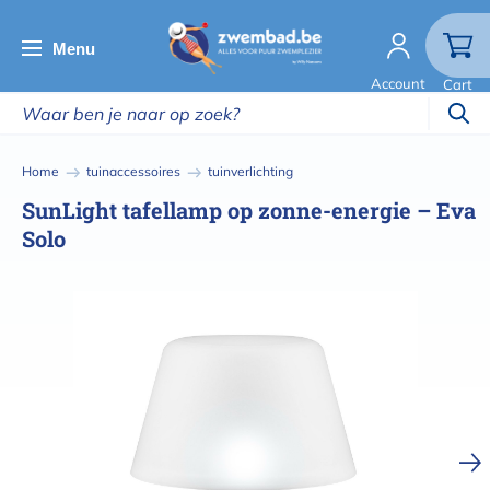
Overslaan
en
Menu
naar
Account
Cart
de
inhoud
gaan
Kruimelpad
Home
tuinaccessoires
tuinverlichting
SunLight tafellamp op zonne-energie – Eva
Solo