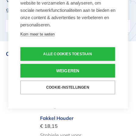
Vragen over dit product? Onze klantenservice helpt je
website te verzamelen & analyseren, om
graag verder.
sociale netwerkfunctionaliteiten aan te bieden en
onze content & advertenties te verbeteren en
personaliseren.
Stel ons je vraag
Kom meer te weten
Gerelateerd aan dit product
ALLE COOKIES TOESTAAN
Fakkel Houder
WEIGEREN
COOKIE-INSTELLINGEN
Fakkel Houder
€ 18,15
Stabiele voet voor