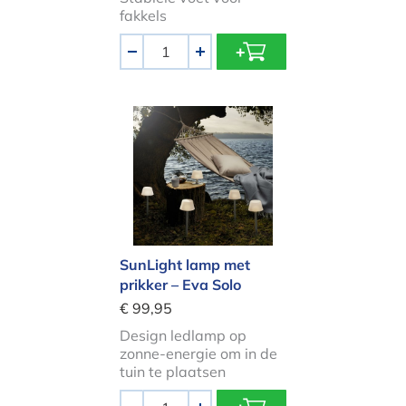
fakkels
Aantal
-
+
SunLight lamp met prikker – Eva So
SunLight lamp met
prikker – Eva Solo
€ 99,95
Design ledlamp op
zonne-energie om in de
tuin te plaatsen
Aantal