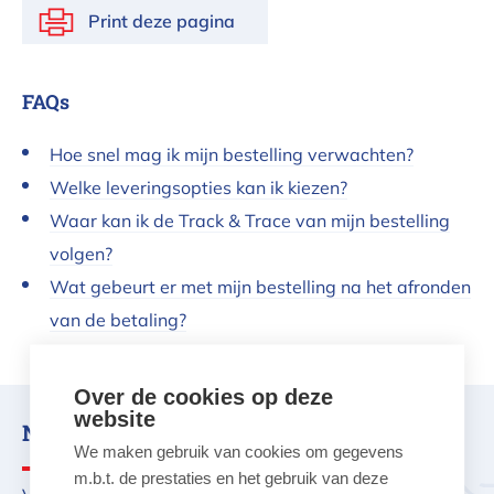
voor voornamelijk alledaagse producten. De
Print deze pagina
producten van Eva Solo voldoen steeds aan drie
kenmerken: schoonheid, kwaliteit en functionaliteit!
FAQs
Hoe snel mag ik mijn bestelling verwachten?
Welke leveringsopties kan ik kiezen?
Waar kan ik de Track & Trace van mijn bestelling
volgen?
Wat gebeurt er met mijn bestelling na het afronden
van de betaling?
Over de cookies op deze
website
Nood aan advies?
We maken gebruik van cookies om gegevens
m.b.t. de prestaties en het gebruik van deze