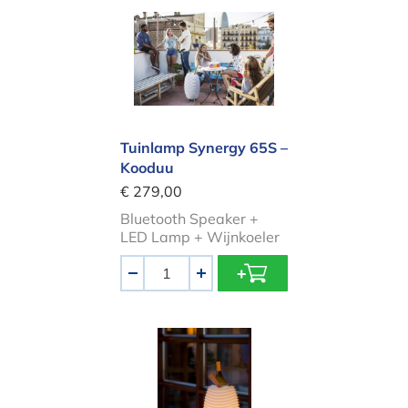
Tuinlamp Synergy 65S – Kooduu
Tuinlamp Synergy 65S –
Kooduu
€ 279,00
Bluetooth Speaker +
LED Lamp + Wijnkoeler
Aantal
-
+
Tuinlamp Synergy 35S – Kooduu