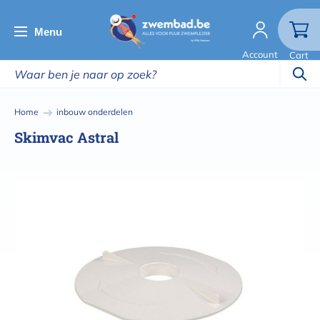
Overslaan
en
Menu
naar
Account
Cart
de
inhoud
gaan
Kruimelpad
Home
inbouw onderdelen
Skimvac Astral