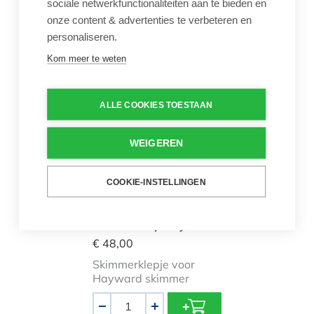
sociale netwerkfunctionaliteiten aan te bieden en
Skimmermandje voor
onze content & advertenties te verbeteren en
Procopi skimmer
personaliseren.
Aantal
Kom meer te weten
-
+
ALLE COOKIES TOESTAAN
Skimmerklep Hayward
WEIGEREN
COOKIE-INSTELLINGEN
Skimmerklep Hayward
€ 48,00
Skimmerklepje voor
Hayward skimmer
Aantal
-
+