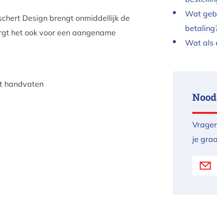
Wat gebe
chert Design brengt onmiddellijk de
betaling
zorgt het ook voor een aangename
Wat als 
met handvaten
Nood
Vragen
je gra