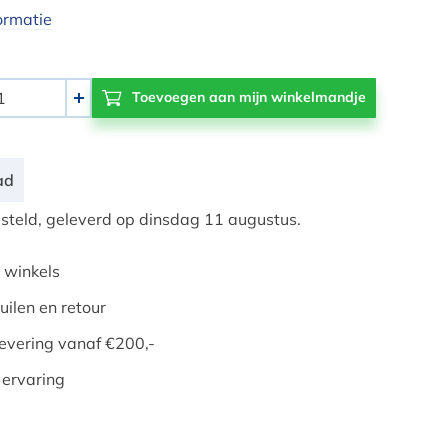
ormatie
+
ad
teld, geleverd op dinsdag 11 augustus.
 winkels
uilen en retour
evering vanaf €200,-
 ervaring