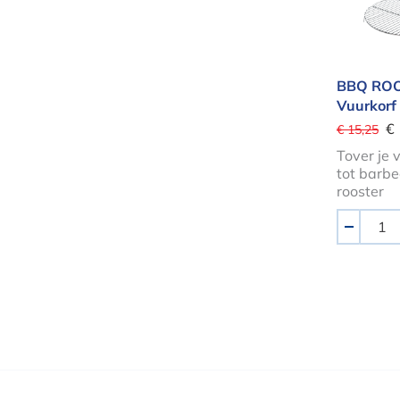
BBQ RO
Vuurkorf
€
€ 15,25
Tover je 
tot barbe
rooster
Aantal
-