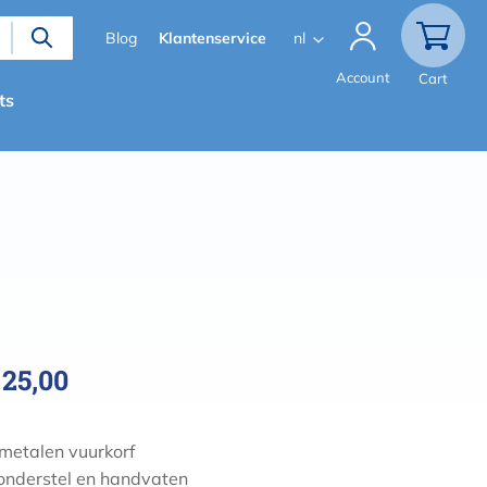
Secondary
Blog
Klantenservice
nl
menu
Account
Cart
ts
 25,00
metalen vuurkorf
 onderstel en handvaten