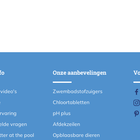
fo
Onze aanbevelingen
Vo
evideo's
Zwembadstofzuigers
e
Chloortabletten
ervaring
pH plus
elde vragen
Afdekzeilen
etter at the pool
Opblaasbare dieren