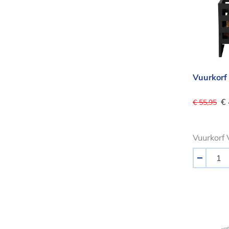
Vuurkorf
€
€ 55,95
Vuurkorf 
Aantal
-
BBQ R