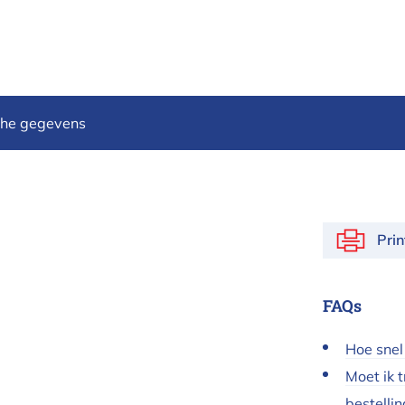
che gegevens
Pri
FAQs
Hoe snel
Moet ik 
bestellin