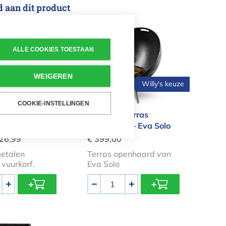
d aan dit product
orf VIERKANT
FireGlobe terras openhaard – 
ALLE COOKIES TOESTAAN
WEIGEREN
Willy's keuze
COOKIE-INSTELLINGEN
f VIERKANT
FireGlobe terras
openhaard – Eva Solo
 26,99
€ 399,00
etalen
Terras openhaard van
 vuurkorf.
Eva Solo
Aantal
+
-
+
rf Vierkantjes
Vuurschaal in Gietijzer L