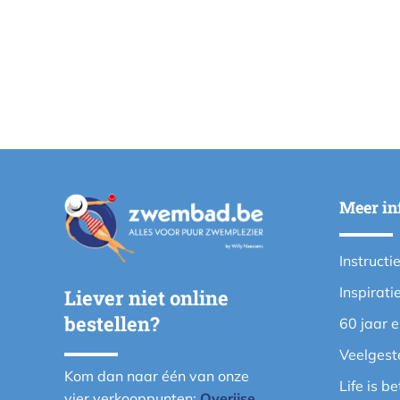
Meer in
Instructi
Inspirati
Liever niet online
bestellen?
60 jaar 
Veelgest
Kom dan naar één van onze
Life is b
vier verkooppunten:
Overijse
,