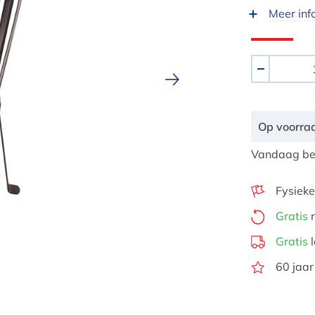
Meer inf
Aantal
-
Op voorra
Vandaag bes
Fysieke
Gratis
r
Gratis
l
60 jaar