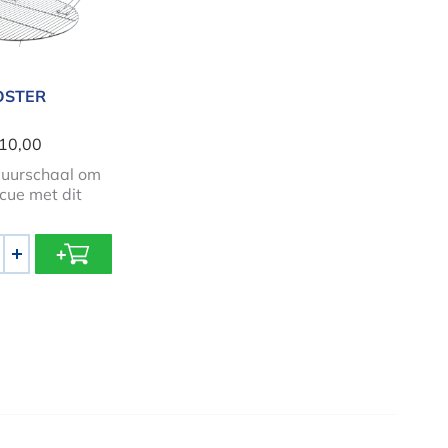
OSTER
 10,00
vuurschaal om
cue met dit
+