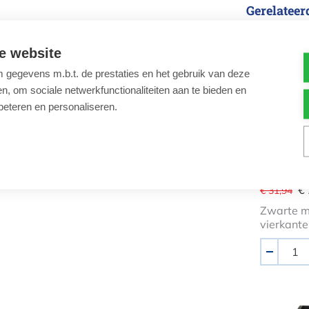
Gerelateer
Vuurk
x 56.8 cm
e website
gegevens m.b.t. de prestaties en het gebruik van deze
, om sociale netwerkfunctionaliteiten aan te bieden en
ign
beteren en personaliseren.
Vuurkor
€
€ 31,94
Zwarte m
vierkante
Aantal
-
Vuurko