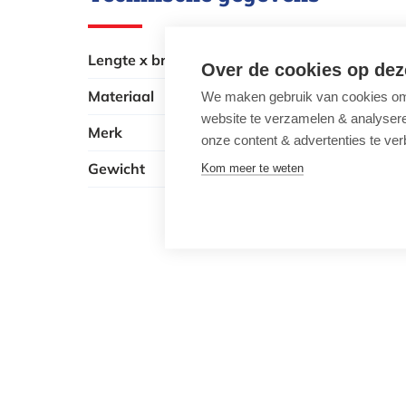
Lengte x breedte x hoogte
34.8 x 34.0 
Over de cookies op dez
Materiaal
Metaal
We maken gebruik van cookies om 
website te verzamelen & analyseren
Merk
Esschert Des
onze content & advertenties te ver
Gewicht
2.68 kg
Kom meer te weten