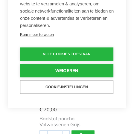
Blauwe zwemplank uit
website te verzamelen & analyseren, om
de productlijn Beco
sociale netwerkfunctionaliteiten aan te bieden en
Sealife
onze content & advertenties te verbeteren en
Bekijk varianten
personaliseren.
Kom meer te weten
Poncho Badstof Grijs Volwassen
ALLE COOKIES TOESTAAN
WEIGEREN
COOKIE-INSTELLINGEN
Poncho Badstof Grijs
Volwassen
€ 70,00
Badstof poncho
Volwassenen Grijs
Aantal