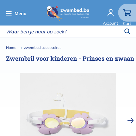
Overslaan
en
Menu
naar
Account
Cart
de
inhoud
gaan
Kruimelpad
Home
zwembad accessoires
Zwembril voor kinderen - Prinses en zwaan