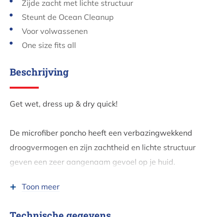
Zijde zacht met lichte structuur
Steunt de Ocean Cleanup
Voor volwassenen
One size fits all
Beschrijving
Get wet, dress up & dry quick!
De microfiber poncho heeft een verbazingwekkend
droogvermogen en zijn zachtheid en lichte structuur
geven een zeer aangenaam gevoel op je huid.
Overtuigd van de hoge vezel zal je jaren spetterplezier
Toon meer
tegemoet gaan met één enkel item!
Dankzij u steunen wij duurzame projecten zoals de
Technische gegevens