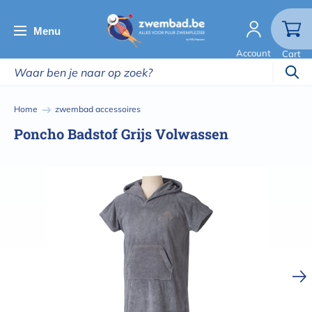
Overslaan
en
Menu
naar
Account
Cart
de
inhoud
gaan
Kruimelpad
Home
zwembad accessoires
Poncho Badstof Grijs Volwassen