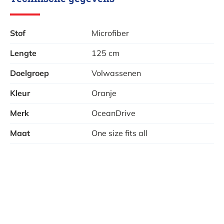
Ocean Cleanup. Verbazingwekkende inspanningen
worden ondernomen door de vervuiling van gisteren
Stof
Microfiber
om te zetten in de opruiming van morgen, die al onze
Lengte
125 cm
verdiensten heeft. Samen zetten we de toon voor een
schoner milieu!
Doelgroep
Volwassenen
Kleur
Oranje
Merk
OceanDrive
Maat
One size fits all