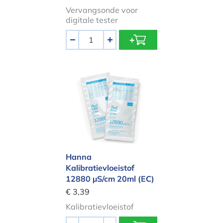
Vervangsonde voor
digitale tester
Aantal
-
+
Hanna Kalibratievloeistof 12880 µS
Hanna
Kalibratievloeistof
12880 µS/cm 20ml (EC)
€ 3,39
Kalibratievloeistof
Aantal