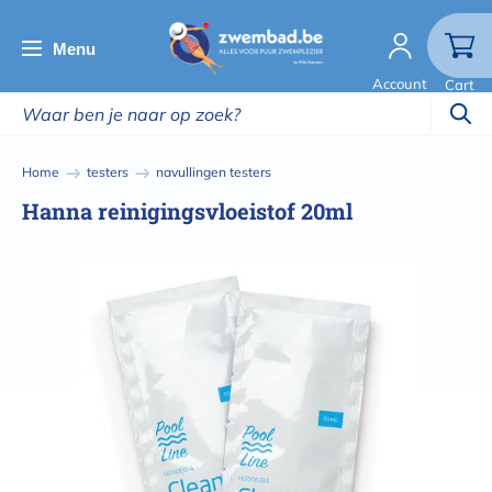
Overslaan
en
Menu
naar
Account
Cart
de
inhoud
gaan
Kruimelpad
Home
testers
navullingen testers
Hanna reinigingsvloeistof 20ml