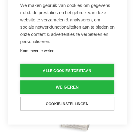
We maken gebruik van cookies om gegevens
m.b.t. de prestaties en het gebruik van deze
website te verzamelen & analyseren, om
ICO ORP Gold sensor
sociale netwerkfunctionaliteiten aan te bieden en
(GEEL)
onze content & advertenties te verbeteren en
€ 120,00
personaliseren.
Vervangsonde voor
Kom meer te weten
digitale tester
Aantal
-
+
ALLE COOKIES TOESTAAN
WEIGEREN
Phenol Red reservepilletjes Lovibo
COOKIE-INSTELLINGEN