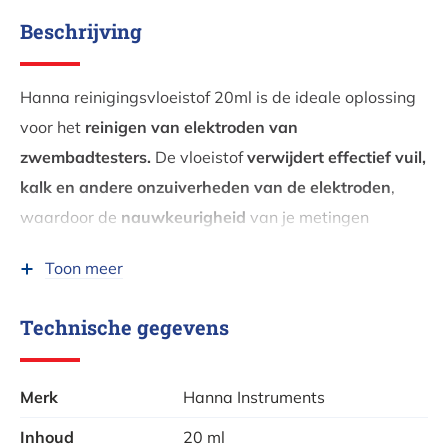
Beschrijving
Hanna reinigingsvloeistof 20ml is de ideale oplossing
voor het
reinigen van elektroden van
zwembadtesters.
De vloeistof
verwijdert effectief vuil,
kalk en andere onzuiverheden van de elektroden
,
waardoor de
nauwkeurigheid
van je metingen
behouden blijft.
Toon meer
Door regelmatig gebruik van deze reinigingsvloeistof
zorg je ervoor dat je zwembadtester optimaal blijft
Technische gegevens
presteren, wat essentieel is voor het
nauwkeurig
testen van waterkwaliteit.
In een praktische
20ml
Merk
Hanna Instruments
verpakking.
Inhoud
20 ml