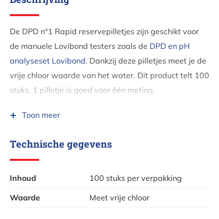
De DPD n°1 Rapid reservepilletjes zijn geschikt voor
de manuele Lovibond testers zoals de
DPD en pH
analyseset Lovibond
. Dankzij deze pilletjes meet je de
vrije chloor waarde van het water. Dit product telt 100
stuks. 1 pilletje is goed voor één meting.
Controleer regelmatig, best wekelijks, het
Toon meer
chloorgehalte van je water. De ideale waarde ligt
tussen 1 en 2 mg per liter water (> 1ppm en < 2 ppm).
Technische gegevens
Je doet het chloorgehalte stijgen door een
chloortablet
toe te voegen of
chloorgranulaat
voor een snelle
Inhoud
100 stuks per verpakking
werking.
Waarde
Meet vrije chloor