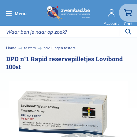
Overslaan
en
Menu
naar
Account
Cart
de
inhoud
gaan
Kruimelpad
Home
testers
navullingen testers
DPD n°1 Rapid reservepilletjes Lovibond
100st