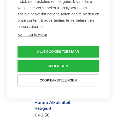
m.b.t. de prestaties en het gebruik van deze
Hanna
website te verzamelen & analyseren, om
kalibratievloeistof en
sociale netwerkfunctionaliteiten aan te bieden en
onderhoudskit
onze content & advertenties te verbeteren en
€ 9,99
personaliseren.
Onderhoudsvloeistoffenkit
Kom meer te weten
Aantal
-
+
ALLE COOKIES TOESTAAN
Hanna Alkaliniteit Reagent
WEIGEREN
COOKIE-INSTELLINGEN
Hanna Alkaliniteit
Reagent
€ 43,50