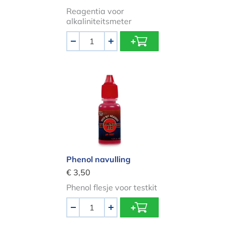
Reagentia voor
alkaliniteitsmeter
Aantal
-
+
Phenol navulling
Phenol navulling
€ 3,50
Phenol flesje voor testkit
Aantal
-
+