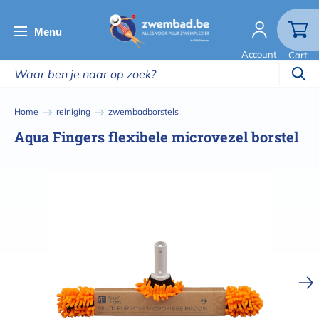
Overslaan
en
Menu
naar
Account
Cart
de
inhoud
gaan
Kruimelpad
Home
reiniging
zwembadborstels
Aqua Fingers flexibele microvezel borstel