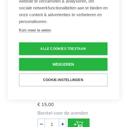
website te verzamelen & analyseren, om
Vervangsok Aqua
sociale netwerkfunctionaliteiten aan te bieden en
Fingers flexibele borstel
onze content & advertenties te verbeteren en
personaliseren.
Aantal
-
+
Kom meer te weten
Zwembadborstel Mega Pool verzw
ALLE COOKIES TOESTAAN
WEIGEREN
Best verkocht
COOKIE-INSTELLINGEN
Zwembadborstel Mega
Pool verzwaard
€ 15,00
Borstel voor de wanden
Aantal
-
+