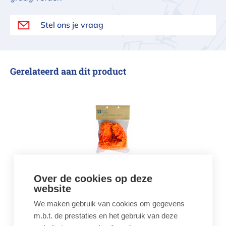
Stel ons je vraag
Gerelateerd aan dit product
Aqua Fingers vervangsok flexibele b
Over de cookies op deze
Aqua Fingers
website
vervangsok flexibele
borstel
We maken gebruik van cookies om gegevens
€ 28,99
m.b.t. de prestaties en het gebruik van deze