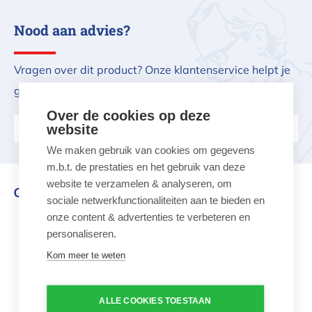
Nood aan advies?
Vragen over dit product? Onze klantenservice helpt je
graag verder.
Over de cookies op deze
Stel ons je vraag
website
We maken gebruik van cookies om gegevens
m.b.t. de prestaties en het gebruik van deze
website te verzamelen & analyseren, om
Gerelateerd aan dit product
sociale netwerkfunctionaliteiten aan te bieden en
onze content & advertenties te verbeteren en
pH-minus granulaat 5kg ctx10
personaliseren.
Kom meer te weten
ALLE COOKIES TOESTAAN