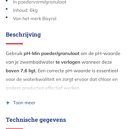
In poedervorm/granulaat
Inhoud: 6kg
Van het merk Bayrol
Beschrijving
Gebruik
pH-Min poeder/granulaat
om de pH-waarde
van je zwembadwater
te verlagen
wanneer deze
boven 7,6 ligt.
Een correcte pH-waarde is essentieel
voor de waterkwaliteit en zorgt ervoor dat chloor en
andere producten effectief werken.
Een te hoge pH-waarde kan leiden tot onaangenaam
Toon meer
zwemwater en een verminderde werking van de
ontsmettingsinstallatie. Met pH Min breng je de
Technische gegevens
zuurtegraad snel op peil.