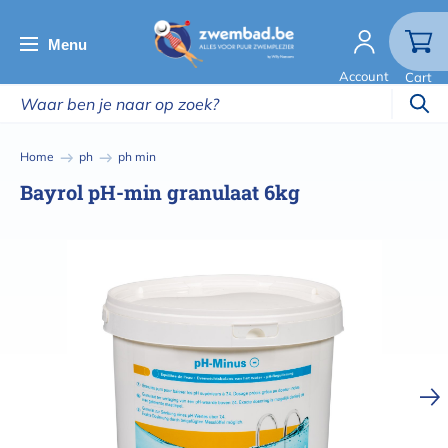
Overslaan
en
Menu
naar
Account
Cart
de
inhoud
gaan
Kruimelpad
Home
ph
ph min
Bayrol pH-min granulaat 6kg