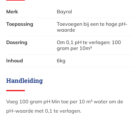
Merk
Bayrol
Belangrijke tips:
Toepassing
Toevoegen bij een te hoge pH-
Voeg pH Min altijd apart toe en meng het nooit
waarde
direct met chloor. Dit kan gevaarlijke
Dosering
Om 0,1 pH te verlagen: 100
(chloor)gassen veroorzaken.
gram per 10m³
Laat het water voldoende filteren tussen het
Inhoud
6kg
toevoegen van pH Min en andere producten.
Handleiding
Voeg 100 gram pH Min toe per 10 m³ water om de
pH-waarde met 0,1 te verlagen.