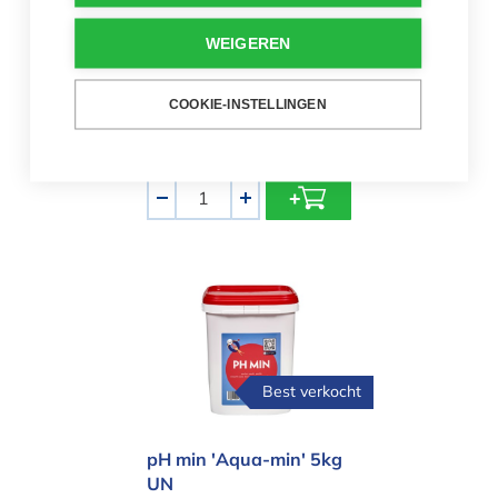
pH-minus granulaat
WEIGEREN
5kg ctx10
€ 19,00
COOKIE-INSTELLINGEN
Verlagen van de pH-
waarde
Aantal
-
+
pH min 'Aqua-min' 5kg UN
Best verkocht
pH min 'Aqua-min' 5kg
UN