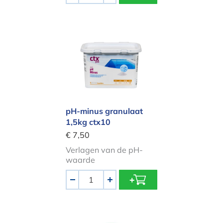
pH-minus granulaat 1,5kg ctx10
pH-minus granulaat
1,5kg ctx10
€ 7,50
Verlagen van de pH-
waarde
Aantal
-
+
HTH pH Min Granulaat 5kg