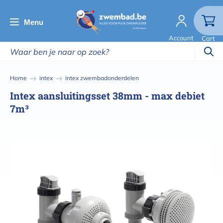
Overslaan
en
Menu
naar
Account
Cart
de
inhoud
gaan
Kruimelpad
Home
intex
intex zwembadonderdelen
Intex aansluitingsset 38mm - max debiet
7m³