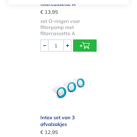
filtercassette A
€ 13,95
set O-ringen voor
filterpomp met
filtercassette A
Aantal
-
+
Intex set van 3 afvalzakjes
Intex set van 3
afvalzakjes
€ 12,95