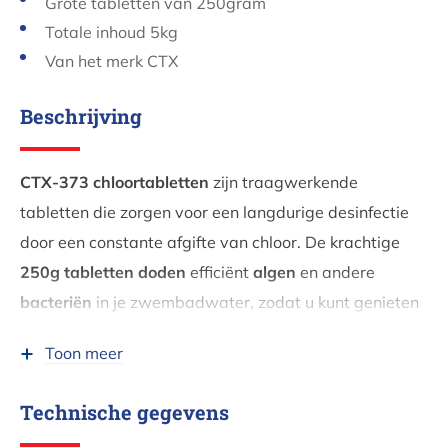
Grote tabletten van 250gram
Totale inhoud 5kg
Van het merk CTX
Beschrijving
CTX-373 chloortabletten
zijn traagwerkende
tabletten die zorgen voor een langdurige desinfectie
door een constante afgifte van chloor. De krachtige
250g tabletten
doden
efficiënt
algen
en andere
bacteriën
in je zwembadwater, zodat u kunt genieten
van
kristalhelder water
met minimaal onderhoud.
Toon meer
Dosering en Toepassing
Technische gegevens
Dosering
: 1 tablet (250g) per 25m³ water per week