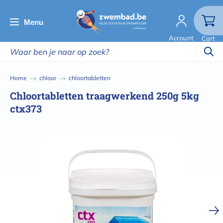
Overslaan
en
Menu
naar
Account
Cart
de
inhoud
gaan
Kruimelpad
Home
chloor
chloortabletten
Chloortabletten traagwerkend 250g 5kg
ctx373