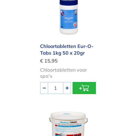
Chloortabletten Eur-O-
Tabs 1kg 50 x 20gr
€ 15,95
Chloortabletten voor
spa's
Aantal
-
+
Bayrol Chlorilong POWER 5