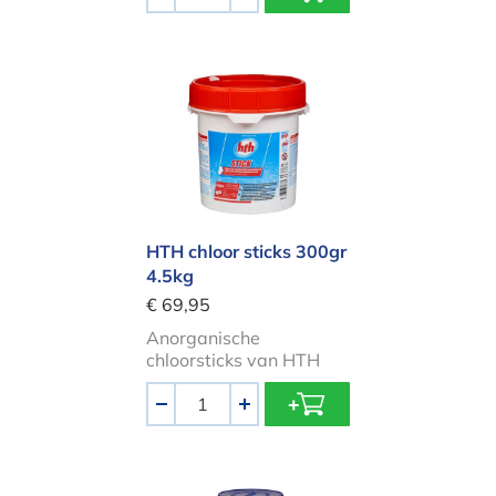
-
+
HTH chloor sticks 300gr 4.5kg
HTH chloor sticks 300gr
4.5kg
€ 69,95
Anorganische
chloorsticks van HTH
Aantal
-
+
Chloortabletten Eur-O-Tabs 1kg 50