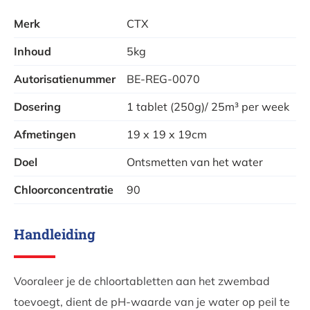
Gebruik
: Plaats de tabletten in een chloordrijver,
Merk
CTX
skimmer of doseersysteem voor een gelijkmatige
afgifte.
Inhoud
5kg
Autorisatienummer
BE-REG-0070
Dosering
1 tablet (250g)/ 25m³ per week
Afmetingen
19 x 19 x 19cm
Doel
Ontsmetten van het water
Chloorconcentratie
90
Handleiding
Vooraleer je de chloortabletten aan het zwembad
toevoegt, dient de pH-waarde van je water op peil te