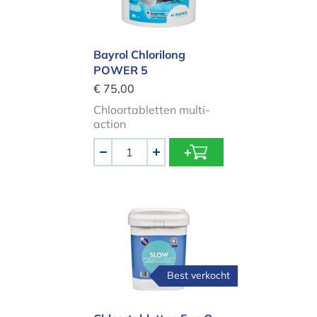
Bayrol Chlorilong
POWER 5
€ 75,00
Chloortabletten multi-
action
Aantal
-
+
Chloortabletten Eur-O-Tabs 5kg
Best verkocht