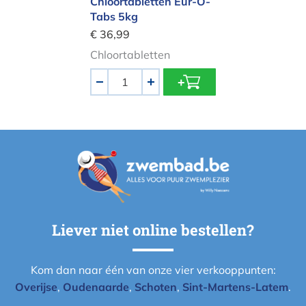
Chloortabletten Eur-O-
Tabs 5kg
€ 36,99
Chloortabletten
Aantal
-
+
Liever niet online bestellen?
Kom dan naar één van onze vier verkooppunten:
Overijse
,
Oudenaarde
,
Schoten
,
Sint-Martens-Latem
.