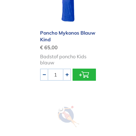
Poncho Mykonos Blauw
Kind
€ 65,00
Badstof poncho Kids
blauw
Aantal
-
+
Poncho SE - Oceaan gestreept