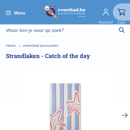
Overslaan
en
Menu
naar
Account
Cart
de
inhoud
gaan
Kruimelpad
Home
zwembad accessoires
Strandlaken - Catch of the day