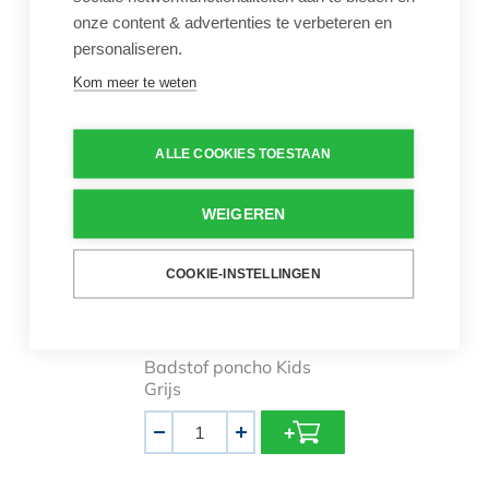
Aantal
onze content & advertenties te verbeteren en
-
+
personaliseren.
Kom meer te weten
Poncho Badstof Grijs Kids
ALLE COOKIES TOESTAAN
WEIGEREN
COOKIE-INSTELLINGEN
Poncho Badstof Grijs
Kids
€ 65,00
Badstof poncho Kids
Grijs
Aantal
-
+