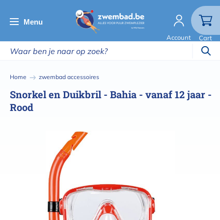
Overslaan
en
Menu
naar
Account
Cart
de
inhoud
gaan
Kruimelpad
Home
zwembad accessoires
Snorkel en Duikbril - Bahia - vanaf 12 jaar -
Rood