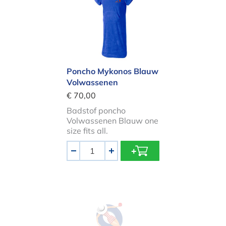
Poncho Mykonos Blauw
Volwassenen
€ 70,00
Badstof poncho
Volwassenen Blauw one
size fits all.
Aantal
-
+
Poncho SE - Oceaan gestreept