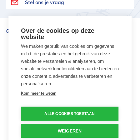
Stel ons je vraag
Over de cookies op deze
Gerelateerd aan dit product
website
We maken gebruik van cookies om gegevens
Roze duikbril Acapulco voor kindere
m.b.t. de prestaties en het gebruik van deze
website te verzamelen & analyseren, om
sociale netwerkfunctionaliteiten aan te bieden en
onze content & advertenties te verbeteren en
personaliseren.
Kom meer te weten
Roze duikbril Acapulco
voor kinderen
€ 7,12
€ 12,95
ALLE COOKIES TOESTAAN
Duikbril voor kinderen
Aantal
WEIGEREN
-
+